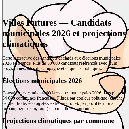
Villes Futures — Candidats
municipales 2026 et projections
climatiques
Carte interactive des candidats déclarés aux élections municipales
2026 en France. Plus de 50 000 candidats référencés avec leurs
programmes, sites de campagne et étiquettes politiques.
Élections municipales 2026
Consultez les candidats déclarés aux municipales 2026 dans plus de
34 000 communes françaises. Filtrez par couleur politique (gauche,
centre, droite, écologistes, extrême-droite), par profil territorial
(urbain, périurbain, rural) et par taille de commune.
Projections climatiques par commune