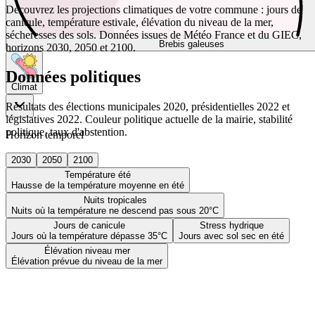
Découvrez les projections climatiques de votre commune : jours de
canicule, température estivale, élévation du niveau de la mer,
sécheresses des sols. Données issues de Météo France et du GIEC,
Brebis galeuses
horizons 2030, 2050 et 2100.
Données politiques
Climat
Résultats des élections municipales 2020, présidentielles 2022 et
législatives 2022. Couleur politique actuelle de la mairie, stabilité
politique, taux d'abstention.
Horizon temporel
2030
2050
2100
Température été
Hausse de la température moyenne en été
Nuits tropicales
Nuits où la température ne descend pas sous 20°C
Jours de canicule
Stress hydrique
Jours où la température dépasse 35°C
Jours avec sol sec en été
Élévation niveau mer
Élévation prévue du niveau de la mer