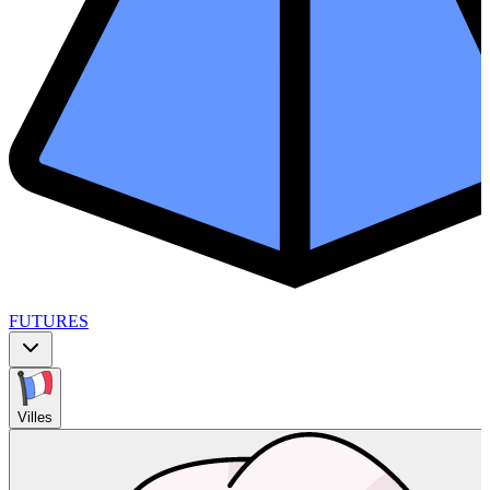
FUTURES
Villes