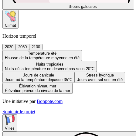
Brebis galeuses
Climat
Horizon temporel
2030
2050
2100
Température été
Hausse de la température moyenne en été
Nuits tropicales
Nuits où la température ne descend pas sous 20°C
Jours de canicule
Stress hydrique
Jours où la température dépasse 35°C
Jours avec sol sec en été
Élévation niveau mer
Élévation prévue du niveau de la mer
Une initiative par
Bonpote.com
Soutenir le projet
Villes