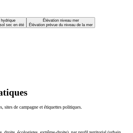
 hydrique
Élévation niveau mer
sol sec en été
Élévation prévue du niveau de la mer
atiques
 sites de campagne et étiquettes politiques.
oite, écologistes, extrême-droite), par profil territorial (urbain,