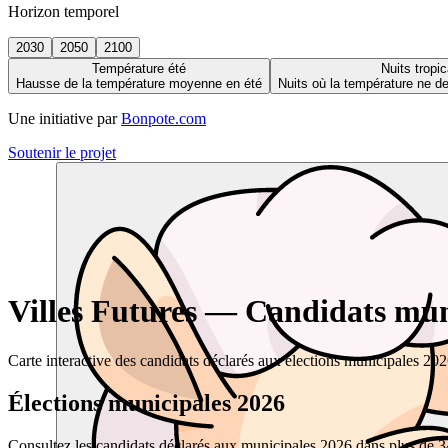
Horizon temporel
2030
2050
2100
Température été
Nuits tropic
Hausse de la température moyenne en été
Nuits où la température ne 
Une initiative par
Bonpote.com
Soutenir le projet
Villes Futures — Candidats muni
Carte interactive des candidats déclarés aux élections municipales 20
Élections municipales 2026
Consultez les candidats déclarés aux municipales 2026 dans plus de 34 0