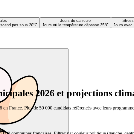
ales
Jours de canicule
Stress
descend pas sous 20°C
Jours où la température dépasse 35°C
Jours avec 
cipales 2026 et projections clim
26 en France. Plus de 50 000 candidats référencés avec leurs programmes,
00 communes françaises. Filtrez par couleur politique (gauche, centre, dr