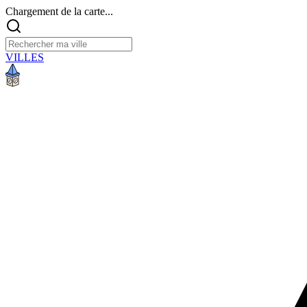
Chargement de la carte...
VILLES