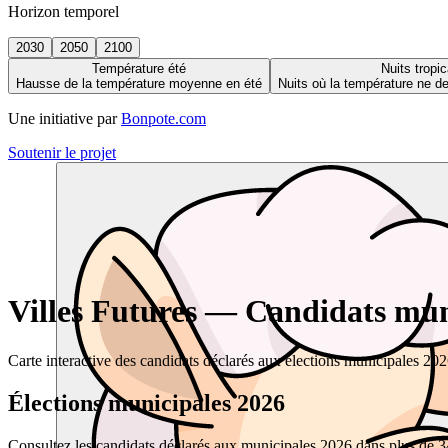
Horizon temporel
2030
2050
2100
Température été
Nuits tropic
Hausse de la température moyenne en été
Nuits où la température ne 
Une initiative par
Bonpote.com
Soutenir le projet
Villes Futures — Candidats muni
Carte interactive des candidats déclarés aux élections municipales 20
Élections municipales 2026
Consultez les candidats déclarés aux municipales 2026 dans plus de 34 0