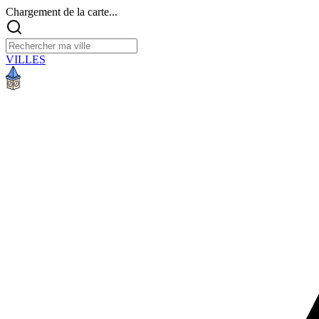
Chargement de la carte...
VILLES