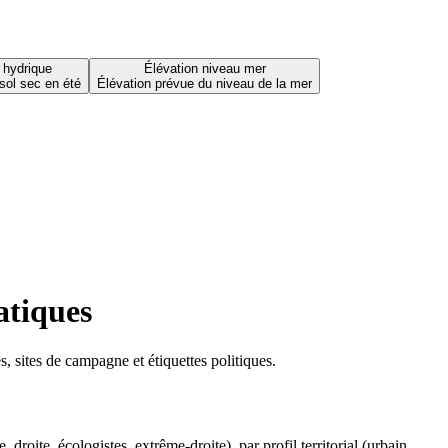
 hydrique
Élévation niveau mer
sol sec en été
Élévation prévue du niveau de la mer
atiques
 sites de campagne et étiquettes politiques.
oite, écologistes, extrême-droite), par profil territorial (urbain,