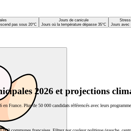
ales
Jours de canicule
Stress
descend pas sous 20°C
Jours où la température dépasse 35°C
Jours avec 
cipales 2026 et projections clim
26 en France. Plus de 50 000 candidats référencés avec leurs programmes,
00 communes françaises. Filtrez par couleur politique (gauche, centre, dr