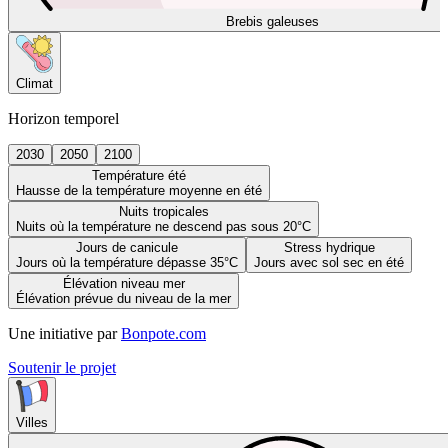
Brebis galeuses
Climat
Horizon temporel
2030
2050
2100
Température été
Hausse de la température moyenne en été
Nuits tropicales
Nuits où la température ne descend pas sous 20°C
Jours de canicule
Stress hydrique
Jours où la température dépasse 35°C
Jours avec sol sec en été
Élévation niveau mer
Élévation prévue du niveau de la mer
Une initiative par
Bonpote.com
Soutenir le projet
Villes