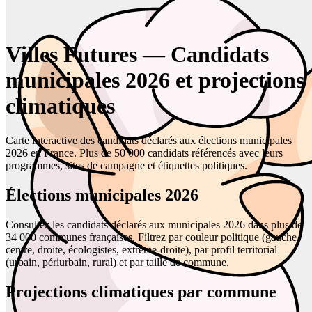
Villes Futures — Candidats
municipales 2026 et projections
climatiques
Carte interactive des candidats déclarés aux élections municipales
2026 en France. Plus de 50 000 candidats référencés avec leurs
programmes, sites de campagne et étiquettes politiques.
Élections municipales 2026
Consultez les candidats déclarés aux municipales 2026 dans plus de
34 000 communes françaises. Filtrez par couleur politique (gauche,
centre, droite, écologistes, extrême-droite), par profil territorial
(urbain, périurbain, rural) et par taille de commune.
Projections climatiques par commune