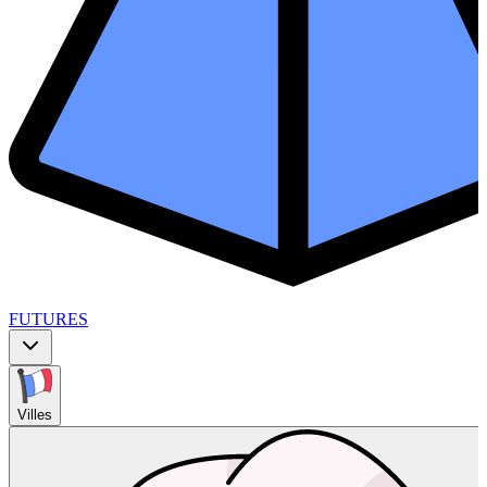
FUTURES
Villes