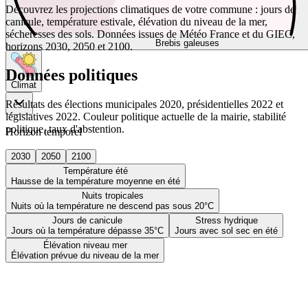
Découvrez les projections climatiques de votre commune : jours de
canicule, température estivale, élévation du niveau de la mer,
sécheresses des sols. Données issues de Météo France et du GIEC,
Brebis galeuses
horizons 2030, 2050 et 2100.
Données politiques
Climat
Résultats des élections municipales 2020, présidentielles 2022 et
législatives 2022. Couleur politique actuelle de la mairie, stabilité
politique, taux d'abstention.
Horizon temporel
2030
2050
2100
Température été
Hausse de la température moyenne en été
Nuits tropicales
Nuits où la température ne descend pas sous 20°C
Jours de canicule
Stress hydrique
Jours où la température dépasse 35°C
Jours avec sol sec en été
Élévation niveau mer
Élévation prévue du niveau de la mer