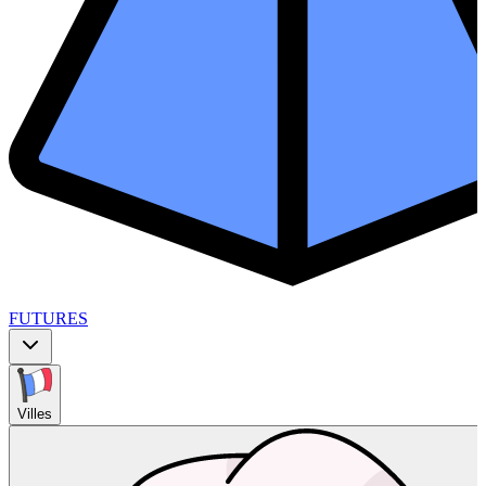
FUTURES
Villes