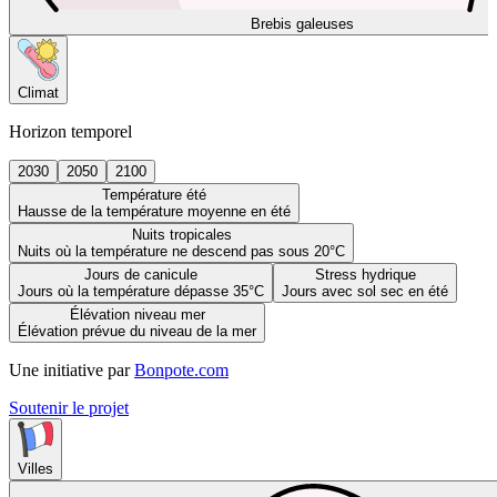
Brebis galeuses
Climat
Horizon temporel
2030
2050
2100
Température été
Hausse de la température moyenne en été
Nuits tropicales
Nuits où la température ne descend pas sous 20°C
Jours de canicule
Stress hydrique
Jours où la température dépasse 35°C
Jours avec sol sec en été
Élévation niveau mer
Élévation prévue du niveau de la mer
Une initiative par
Bonpote.com
Soutenir le projet
Villes