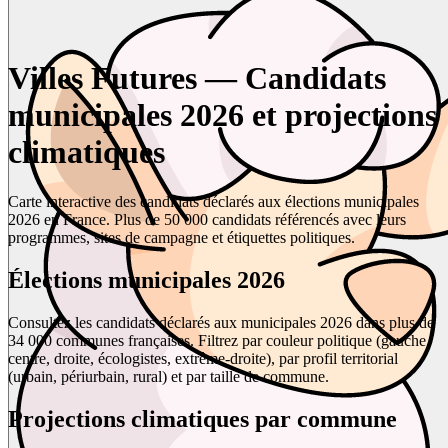
Villes Futures — Candidats
municipales 2026 et projections
climatiques
Carte interactive des candidats déclarés aux élections municipales
2026 en France. Plus de 50 000 candidats référencés avec leurs
programmes, sites de campagne et étiquettes politiques.
Élections municipales 2026
Consultez les candidats déclarés aux municipales 2026 dans plus de
34 000 communes françaises. Filtrez par couleur politique (gauche,
centre, droite, écologistes, extrême-droite), par profil territorial
(urbain, périurbain, rural) et par taille de commune.
Projections climatiques par commune