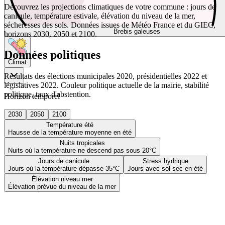
Découvrez les projections climatiques de votre commune : jours de
canicule, température estivale, élévation du niveau de la mer,
sécheresses des sols. Données issues de Météo France et du GIEC,
Brebis galeuses
horizons 2030, 2050 et 2100.
Données politiques
Climat
Résultats des élections municipales 2020, présidentielles 2022 et
législatives 2022. Couleur politique actuelle de la mairie, stabilité
politique, taux d'abstention.
Horizon temporel
2030
2050
2100
Température été
Hausse de la température moyenne en été
Nuits tropicales
Nuits où la température ne descend pas sous 20°C
Jours de canicule
Stress hydrique
Jours où la température dépasse 35°C
Jours avec sol sec en été
Élévation niveau mer
Élévation prévue du niveau de la mer