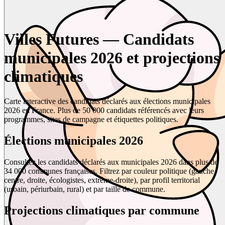
Villes Futures — Candidats
municipales 2026 et projections
climatiques
Carte interactive des candidats déclarés aux élections municipales
2026 en France. Plus de 50 000 candidats référencés avec leurs
programmes, sites de campagne et étiquettes politiques.
Élections municipales 2026
Consultez les candidats déclarés aux municipales 2026 dans plus de
34 000 communes françaises. Filtrez par couleur politique (gauche,
centre, droite, écologistes, extrême-droite), par profil territorial
(urbain, périurbain, rural) et par taille de commune.
Projections climatiques par commune