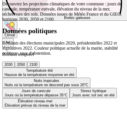
Découvrez les projections climatiques de votre commune : jours de
canicule, température estivale, élévation du niveau de la mer,
sécheresses des sols. Données issues de Météo France et du GIEC,
Brebis galeuses
horizons 2030, 2050 et 2100.
Données politiques
Climat
Résultats des élections municipales 2020, présidentielles 2022 et
législatives 2022. Couleur politique actuelle de la mairie, stabilité
politique, taux d'abstention.
Horizon temporel
2030
2050
2100
Température été
Hausse de la température moyenne en été
Nuits tropicales
Nuits où la température ne descend pas sous 20°C
Jours de canicule
Stress hydrique
Jours où la température dépasse 35°C
Jours avec sol sec en été
Élévation niveau mer
Élévation prévue du niveau de la mer