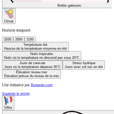
Brebis galeuses
Climat
Horizon temporel
2030
2050
2100
Température été
Hausse de la température moyenne en été
Nuits tropicales
Nuits où la température ne descend pas sous 20°C
Jours de canicule
Stress hydrique
Jours où la température dépasse 35°C
Jours avec sol sec en été
Élévation niveau mer
Élévation prévue du niveau de la mer
Une initiative par
Bonpote.com
Soutenir le projet
Villes