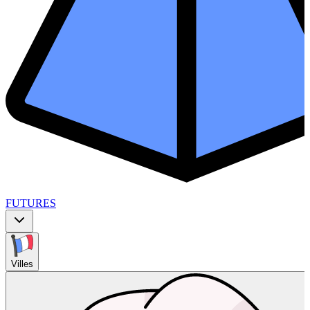
FUTURES
Villes