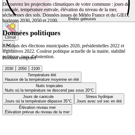
Découvrez les projections climatiques de votre commune : jours de
canicule, température estivale, élévation du niveau de la mer,
sécheresses des sols. Données issues de Météo France et du GIEC,
Brebis galeuses
horizons 2030, 2050 et 2100.
Données politiques
Climat
Résultats des élections municipales 2020, présidentielles 2022 et
législatives 2022. Couleur politique actuelle de la mairie, stabilité
politique, taux d'abstention.
Horizon temporel
2030
2050
2100
Température été
Hausse de la température moyenne en été
Nuits tropicales
Nuits où la température ne descend pas sous 20°C
Jours de canicule
Stress hydrique
Jours où la température dépasse 35°C
Jours avec sol sec en été
Élévation niveau mer
Élévation prévue du niveau de la mer