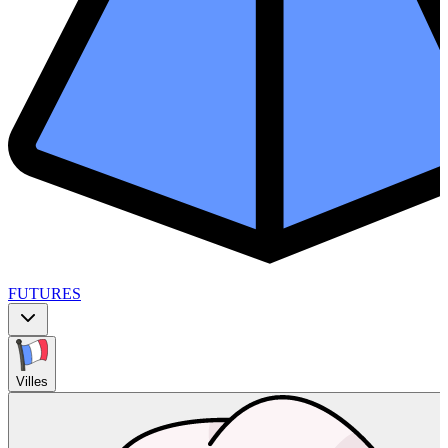
FUTURES
Villes