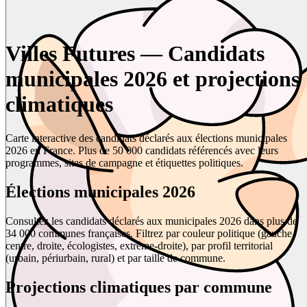
Villes Futures — Candidats
municipales 2026 et projections
climatiques
Carte interactive des candidats déclarés aux élections municipales
2026 en France. Plus de 50 000 candidats référencés avec leurs
programmes, sites de campagne et étiquettes politiques.
Élections municipales 2026
Consultez les candidats déclarés aux municipales 2026 dans plus de
34 000 communes françaises. Filtrez par couleur politique (gauche,
centre, droite, écologistes, extrême-droite), par profil territorial
(urbain, périurbain, rural) et par taille de commune.
Projections climatiques par commune