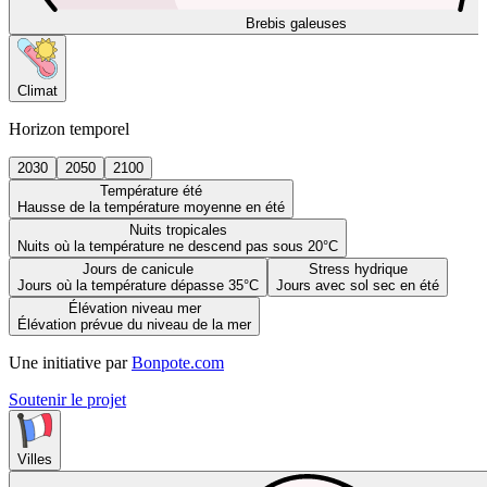
Brebis galeuses
Climat
Horizon temporel
2030
2050
2100
Température été
Hausse de la température moyenne en été
Nuits tropicales
Nuits où la température ne descend pas sous 20°C
Jours de canicule
Stress hydrique
Jours où la température dépasse 35°C
Jours avec sol sec en été
Élévation niveau mer
Élévation prévue du niveau de la mer
Une initiative par
Bonpote.com
Soutenir le projet
Villes