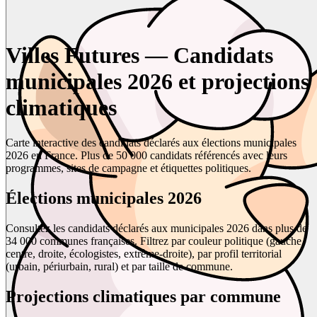
Villes Futures — Candidats
municipales 2026 et projections
climatiques
Carte interactive des candidats déclarés aux élections municipales
2026 en France. Plus de 50 000 candidats référencés avec leurs
programmes, sites de campagne et étiquettes politiques.
Élections municipales 2026
Consultez les candidats déclarés aux municipales 2026 dans plus de
34 000 communes françaises. Filtrez par couleur politique (gauche,
centre, droite, écologistes, extrême-droite), par profil territorial
(urbain, périurbain, rural) et par taille de commune.
Projections climatiques par commune