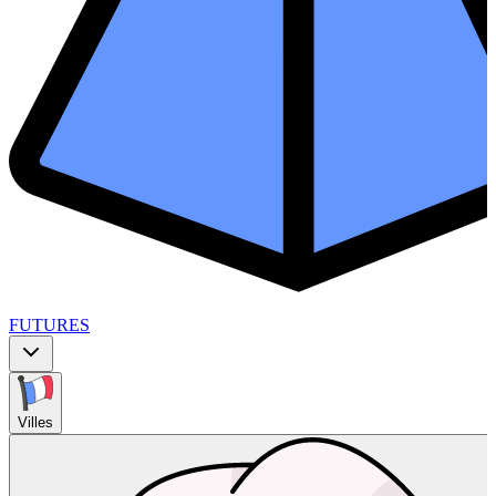
FUTURES
Villes