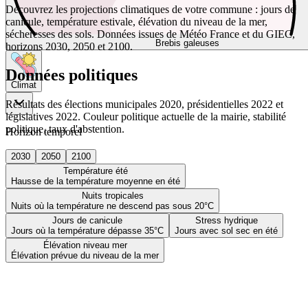
Découvrez les projections climatiques de votre commune : jours de
canicule, température estivale, élévation du niveau de la mer,
sécheresses des sols. Données issues de Météo France et du GIEC,
Brebis galeuses
horizons 2030, 2050 et 2100.
Données politiques
Climat
Résultats des élections municipales 2020, présidentielles 2022 et
législatives 2022. Couleur politique actuelle de la mairie, stabilité
politique, taux d'abstention.
Horizon temporel
2030
2050
2100
Température été
Hausse de la température moyenne en été
Nuits tropicales
Nuits où la température ne descend pas sous 20°C
Jours de canicule
Stress hydrique
Jours où la température dépasse 35°C
Jours avec sol sec en été
Élévation niveau mer
Élévation prévue du niveau de la mer