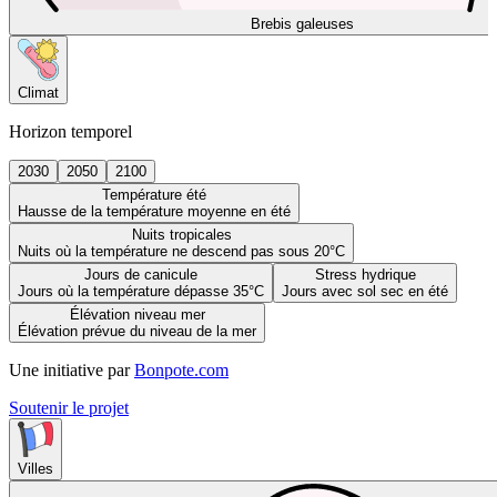
Brebis galeuses
Climat
Horizon temporel
2030
2050
2100
Température été
Hausse de la température moyenne en été
Nuits tropicales
Nuits où la température ne descend pas sous 20°C
Jours de canicule
Stress hydrique
Jours où la température dépasse 35°C
Jours avec sol sec en été
Élévation niveau mer
Élévation prévue du niveau de la mer
Une initiative par
Bonpote.com
Soutenir le projet
Villes