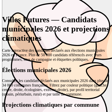
Villes Futures — Candidats
municipales 2026 et projections
climatiques
Carte interactive des candidats déclarés aux élections municipales
2026 en France. Plus de 50 000 candidats référencés avec leurs
programmes, sites de campagne et étiquettes politiques.
Élections municipales 2026
Consultez les candidats déclarés aux municipales 2026 dans plus de
34 000 communes françaises. Filtrez par couleur politique (gauche,
centre, droite, écologistes, extrême-droite), par profil territorial
(urbain, périurbain, rural) et par taille de commune.
Projections climatiques par commune