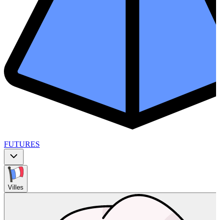
FUTURES
Villes