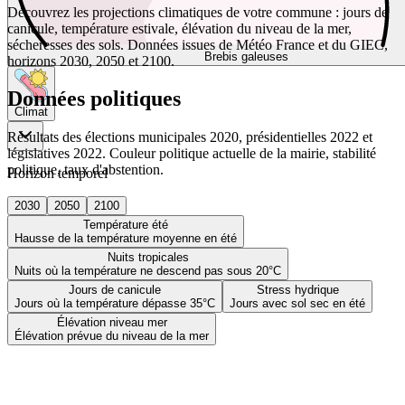
Découvrez les projections climatiques de votre commune : jours de
canicule, température estivale, élévation du niveau de la mer,
sécheresses des sols. Données issues de Météo France et du GIEC,
Brebis galeuses
horizons 2030, 2050 et 2100.
Données politiques
Climat
Résultats des élections municipales 2020, présidentielles 2022 et
législatives 2022. Couleur politique actuelle de la mairie, stabilité
politique, taux d'abstention.
Horizon temporel
2030
2050
2100
Température été
Hausse de la température moyenne en été
Nuits tropicales
Nuits où la température ne descend pas sous 20°C
Jours de canicule
Stress hydrique
Jours où la température dépasse 35°C
Jours avec sol sec en été
Élévation niveau mer
Élévation prévue du niveau de la mer