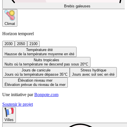
Brebis galeuses
Climat
Horizon temporel
2030
2050
2100
Température été
Hausse de la température moyenne en été
Nuits tropicales
Nuits où la température ne descend pas sous 20°C
Jours de canicule
Stress hydrique
Jours où la température dépasse 35°C
Jours avec sol sec en été
Élévation niveau mer
Élévation prévue du niveau de la mer
Une initiative par
Bonpote.com
Soutenir le projet
Villes