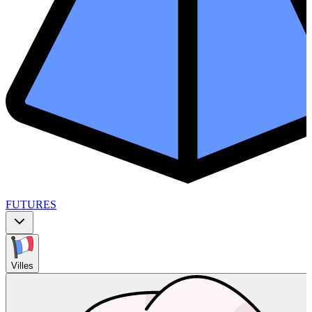
FUTURES
Villes