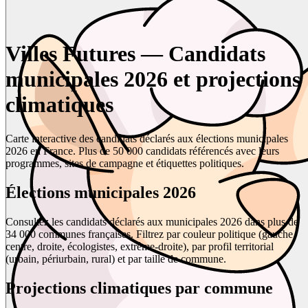
Villes Futures — Candidats
municipales 2026 et projections
climatiques
Carte interactive des candidats déclarés aux élections municipales
2026 en France. Plus de 50 000 candidats référencés avec leurs
programmes, sites de campagne et étiquettes politiques.
Élections municipales 2026
Consultez les candidats déclarés aux municipales 2026 dans plus de
34 000 communes françaises. Filtrez par couleur politique (gauche,
centre, droite, écologistes, extrême-droite), par profil territorial
(urbain, périurbain, rural) et par taille de commune.
Projections climatiques par commune