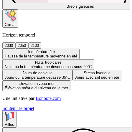
Brebis galeuses
Climat
Horizon temporel
2030
2050
2100
Température été
Hausse de la température moyenne en été
Nuits tropicales
Nuits où la température ne descend pas sous 20°C
Jours de canicule
Stress hydrique
Jours où la température dépasse 35°C
Jours avec sol sec en été
Élévation niveau mer
Élévation prévue du niveau de la mer
Une initiative par
Bonpote.com
Soutenir le projet
Villes