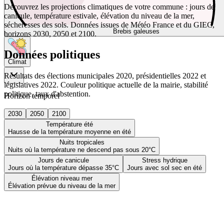
Découvrez les projections climatiques de votre commune : jours de
canicule, température estivale, élévation du niveau de la mer,
sécheresses des sols. Données issues de Météo France et du GIEC,
Brebis galeuses
horizons 2030, 2050 et 2100.
Données politiques
Climat
Résultats des élections municipales 2020, présidentielles 2022 et
législatives 2022. Couleur politique actuelle de la mairie, stabilité
politique, taux d'abstention.
Horizon temporel
2030
2050
2100
Température été
Hausse de la température moyenne en été
Nuits tropicales
Nuits où la température ne descend pas sous 20°C
Jours de canicule
Stress hydrique
Jours où la température dépasse 35°C
Jours avec sol sec en été
Élévation niveau mer
Élévation prévue du niveau de la mer