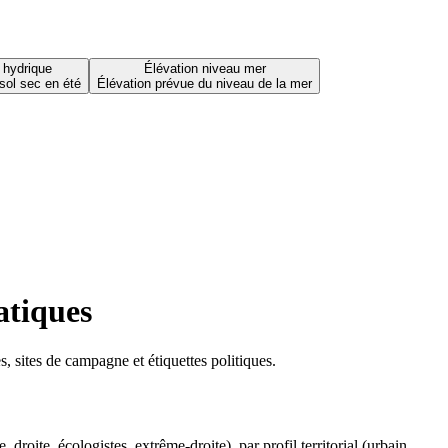
 hydrique
Élévation niveau mer
sol sec en été
Élévation prévue du niveau de la mer
atiques
 sites de campagne et étiquettes politiques.
oite, écologistes, extrême-droite), par profil territorial (urbain,