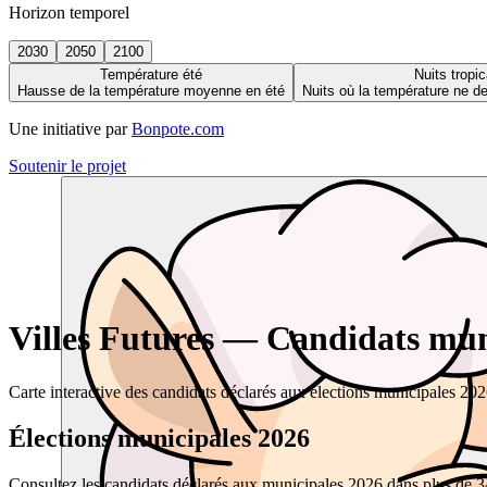
Horizon temporel
2030
2050
2100
Température été
Nuits tropic
Hausse de la température moyenne en été
Nuits où la température ne 
Une initiative par
Bonpote.com
Soutenir le projet
Villes Futures — Candidats muni
Carte interactive des candidats déclarés aux élections municipales 20
Élections municipales 2026
Consultez les candidats déclarés aux municipales 2026 dans plus de 34 0