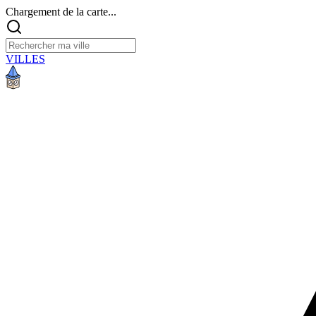
Chargement de la carte...
VILLES