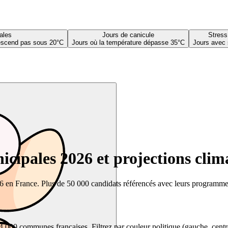
ales
Jours de canicule
Stress
descend pas sous 20°C
Jours où la température dépasse 35°C
Jours avec 
cipales 2026 et projections clim
26 en France. Plus de 50 000 candidats référencés avec leurs programmes,
00 communes françaises. Filtrez par couleur politique (gauche, centre, dr