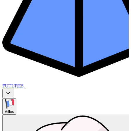
FUTURES
Villes