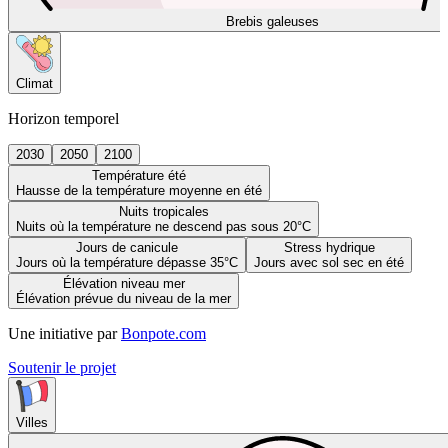
Brebis galeuses
Climat
Horizon temporel
2030
2050
2100
Température été
Hausse de la température moyenne en été
Nuits tropicales
Nuits où la température ne descend pas sous 20°C
Jours de canicule
Stress hydrique
Jours où la température dépasse 35°C
Jours avec sol sec en été
Élévation niveau mer
Élévation prévue du niveau de la mer
Une initiative par
Bonpote.com
Soutenir le projet
Villes