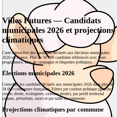
Villes Futures — Candidats
municipales 2026 et projections
climatiques
Carte interactive des candidats déclarés aux élections municipales
2026 en France. Plus de 50 000 candidats référencés avec leurs
programmes, sites de campagne et étiquettes politiques.
Élections municipales 2026
Consultez les candidats déclarés aux municipales 2026 dans plus de
34 000 communes françaises. Filtrez par couleur politique (gauche,
centre, droite, écologistes, extrême-droite), par profil territorial
(urbain, périurbain, rural) et par taille de commune.
Projections climatiques par commune