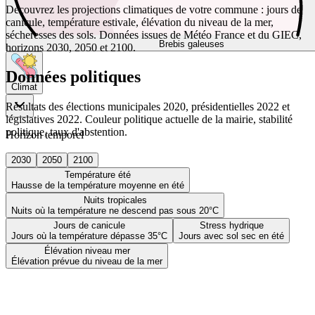
Découvrez les projections climatiques de votre commune : jours de
canicule, température estivale, élévation du niveau de la mer,
sécheresses des sols. Données issues de Météo France et du GIEC,
Brebis galeuses
horizons 2030, 2050 et 2100.
Données politiques
Climat
Résultats des élections municipales 2020, présidentielles 2022 et
législatives 2022. Couleur politique actuelle de la mairie, stabilité
politique, taux d'abstention.
Horizon temporel
2030
2050
2100
Température été
Hausse de la température moyenne en été
Nuits tropicales
Nuits où la température ne descend pas sous 20°C
Jours de canicule
Stress hydrique
Jours où la température dépasse 35°C
Jours avec sol sec en été
Élévation niveau mer
Élévation prévue du niveau de la mer