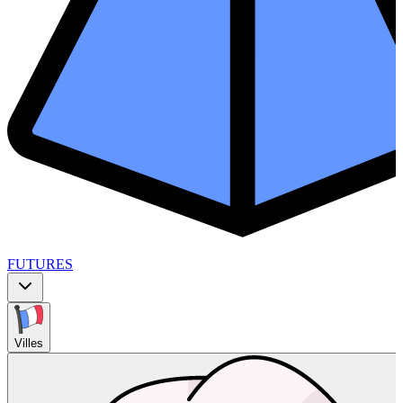
FUTURES
Villes