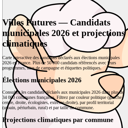
Villes Futures — Candidats
municipales 2026 et projections
climatiques
Carte interactive des candidats déclarés aux élections municipales
2026 en France. Plus de 50 000 candidats référencés avec leurs
programmes, sites de campagne et étiquettes politiques.
Élections municipales 2026
Consultez les candidats déclarés aux municipales 2026 dans plus de
34 000 communes françaises. Filtrez par couleur politique (gauche,
centre, droite, écologistes, extrême-droite), par profil territorial
(urbain, périurbain, rural) et par taille de commune.
Projections climatiques par commune