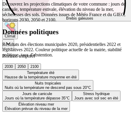
Découvrez les projections climatiques de votre commune : jours de
canicule, température estivale, élévation du niveau de la mer,
sécheresses des sols. Données issues de Météo France et du GIEC,
Brebis galeuses
horizons 2030, 2050 et 2100.
Données politiques
Climat
Résultats des élections municipales 2020, présidentielles 2022 et
législatives 2022. Couleur politique actuelle de la mairie, stabilité
politique, taux d'abstention.
Horizon temporel
2030
2050
2100
Température été
Hausse de la température moyenne en été
Nuits tropicales
Nuits où la température ne descend pas sous 20°C
Jours de canicule
Stress hydrique
Jours où la température dépasse 35°C
Jours avec sol sec en été
Élévation niveau mer
Élévation prévue du niveau de la mer