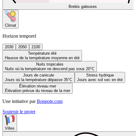
Brebis galeuses
Climat
Horizon temporel
2030
2050
2100
Température été
Hausse de la température moyenne en été
Nuits tropicales
Nuits où la température ne descend pas sous 20°C
Jours de canicule
Stress hydrique
Jours où la température dépasse 35°C
Jours avec sol sec en été
Élévation niveau mer
Élévation prévue du niveau de la mer
Une initiative par
Bonpote.com
Soutenir le projet
Villes