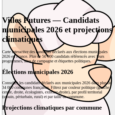
Villes Futures — Candidats
municipales 2026 et projections
climatiques
Carte interactive des candidats déclarés aux élections municipales
2026 en France. Plus de 50 000 candidats référencés avec leurs
programmes, sites de campagne et étiquettes politiques.
Élections municipales 2026
Consultez les candidats déclarés aux municipales 2026 dans plus de
34 000 communes françaises. Filtrez par couleur politique (gauche,
centre, droite, écologistes, extrême-droite), par profil territorial
(urbain, périurbain, rural) et par taille de commune.
Projections climatiques par commune