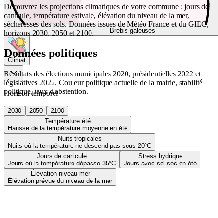
Découvrez les projections climatiques de votre commune : jours de
canicule, température estivale, élévation du niveau de la mer,
sécheresses des sols. Données issues de Météo France et du GIEC,
Brebis galeuses
horizons 2030, 2050 et 2100.
Données politiques
Climat
Résultats des élections municipales 2020, présidentielles 2022 et
législatives 2022. Couleur politique actuelle de la mairie, stabilité
politique, taux d'abstention.
Horizon temporel
2030
2050
2100
Température été
Hausse de la température moyenne en été
Nuits tropicales
Nuits où la température ne descend pas sous 20°C
Jours de canicule
Stress hydrique
Jours où la température dépasse 35°C
Jours avec sol sec en été
Élévation niveau mer
Élévation prévue du niveau de la mer