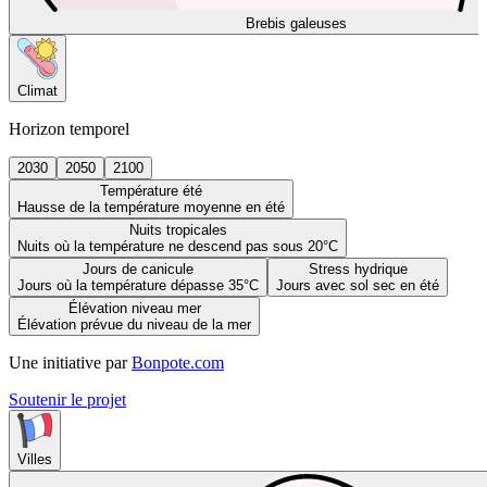
Brebis galeuses
Climat
Horizon temporel
2030
2050
2100
Température été
Hausse de la température moyenne en été
Nuits tropicales
Nuits où la température ne descend pas sous 20°C
Jours de canicule
Stress hydrique
Jours où la température dépasse 35°C
Jours avec sol sec en été
Élévation niveau mer
Élévation prévue du niveau de la mer
Une initiative par
Bonpote.com
Soutenir le projet
Villes