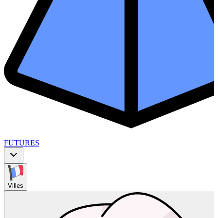
FUTURES
Villes