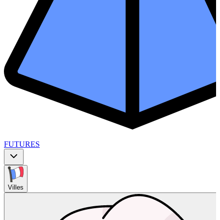
FUTURES
Villes