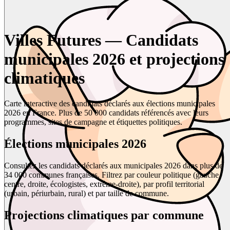
Villes Futures — Candidats
municipales 2026 et projections
climatiques
Carte interactive des candidats déclarés aux élections municipales
2026 en France. Plus de 50 000 candidats référencés avec leurs
programmes, sites de campagne et étiquettes politiques.
Élections municipales 2026
Consultez les candidats déclarés aux municipales 2026 dans plus de
34 000 communes françaises. Filtrez par couleur politique (gauche,
centre, droite, écologistes, extrême-droite), par profil territorial
(urbain, périurbain, rural) et par taille de commune.
Projections climatiques par commune