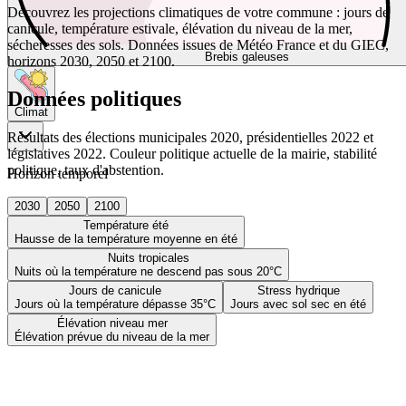
Découvrez les projections climatiques de votre commune : jours de
canicule, température estivale, élévation du niveau de la mer,
sécheresses des sols. Données issues de Météo France et du GIEC,
Brebis galeuses
horizons 2030, 2050 et 2100.
Données politiques
Climat
Résultats des élections municipales 2020, présidentielles 2022 et
législatives 2022. Couleur politique actuelle de la mairie, stabilité
politique, taux d'abstention.
Horizon temporel
2030
2050
2100
Température été
Hausse de la température moyenne en été
Nuits tropicales
Nuits où la température ne descend pas sous 20°C
Jours de canicule
Stress hydrique
Jours où la température dépasse 35°C
Jours avec sol sec en été
Élévation niveau mer
Élévation prévue du niveau de la mer