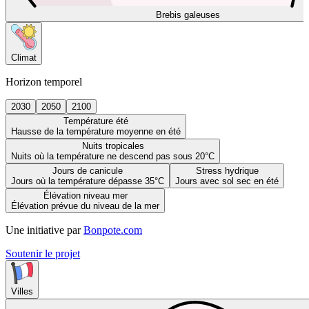
Brebis galeuses
Climat
Horizon temporel
2030
2050
2100
Température été
Hausse de la température moyenne en été
Nuits tropicales
Nuits où la température ne descend pas sous 20°C
Jours de canicule
Stress hydrique
Jours où la température dépasse 35°C
Jours avec sol sec en été
Élévation niveau mer
Élévation prévue du niveau de la mer
Une initiative par
Bonpote.com
Soutenir le projet
Villes