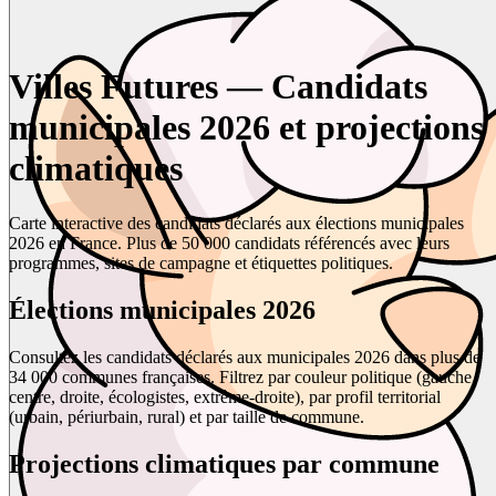
Villes Futures — Candidats
municipales 2026 et projections
climatiques
Carte interactive des candidats déclarés aux élections municipales
2026 en France. Plus de 50 000 candidats référencés avec leurs
programmes, sites de campagne et étiquettes politiques.
Élections municipales 2026
Consultez les candidats déclarés aux municipales 2026 dans plus de
34 000 communes françaises. Filtrez par couleur politique (gauche,
centre, droite, écologistes, extrême-droite), par profil territorial
(urbain, périurbain, rural) et par taille de commune.
Projections climatiques par commune