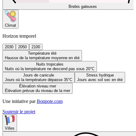
Brebis galeuses
Climat
Horizon temporel
2030
2050
2100
Température été
Hausse de la température moyenne en été
Nuits tropicales
Nuits où la température ne descend pas sous 20°C
Jours de canicule
Stress hydrique
Jours où la température dépasse 35°C
Jours avec sol sec en été
Élévation niveau mer
Élévation prévue du niveau de la mer
Une initiative par
Bonpote.com
Soutenir le projet
Villes