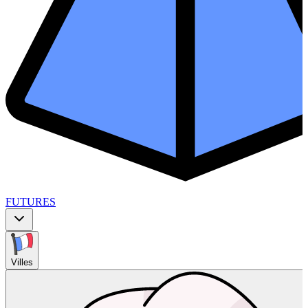
FUTURES
Villes