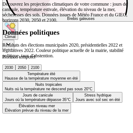
Découvrez les projections climatiques de votre commune : jours de
canicule, température estivale, élévation du niveau de la mer,
sécheresses des sols. Données issues de Météo France et du GIEC,
Brebis galeuses
horizons 2030, 2050 et 2100.
Données politiques
Climat
Résultats des élections municipales 2020, présidentielles 2022 et
législatives 2022. Couleur politique actuelle de la mairie, stabilité
politique, taux d'abstention.
Horizon temporel
2030
2050
2100
Température été
Hausse de la température moyenne en été
Nuits tropicales
Nuits où la température ne descend pas sous 20°C
Jours de canicule
Stress hydrique
Jours où la température dépasse 35°C
Jours avec sol sec en été
Élévation niveau mer
Élévation prévue du niveau de la mer