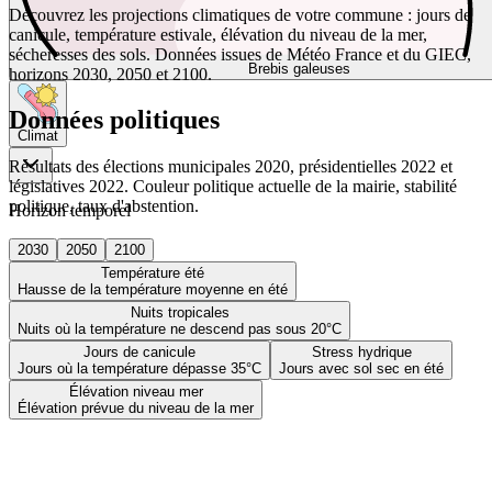
Découvrez les projections climatiques de votre commune : jours de
canicule, température estivale, élévation du niveau de la mer,
sécheresses des sols. Données issues de Météo France et du GIEC,
Brebis galeuses
horizons 2030, 2050 et 2100.
Données politiques
Climat
Résultats des élections municipales 2020, présidentielles 2022 et
législatives 2022. Couleur politique actuelle de la mairie, stabilité
politique, taux d'abstention.
Horizon temporel
2030
2050
2100
Température été
Hausse de la température moyenne en été
Nuits tropicales
Nuits où la température ne descend pas sous 20°C
Jours de canicule
Stress hydrique
Jours où la température dépasse 35°C
Jours avec sol sec en été
Élévation niveau mer
Élévation prévue du niveau de la mer