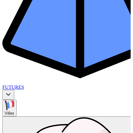
FUTURES
Villes