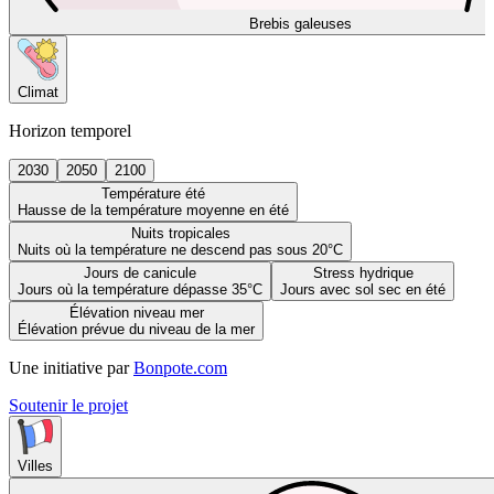
Brebis galeuses
Climat
Horizon temporel
2030
2050
2100
Température été
Hausse de la température moyenne en été
Nuits tropicales
Nuits où la température ne descend pas sous 20°C
Jours de canicule
Stress hydrique
Jours où la température dépasse 35°C
Jours avec sol sec en été
Élévation niveau mer
Élévation prévue du niveau de la mer
Une initiative par
Bonpote.com
Soutenir le projet
Villes