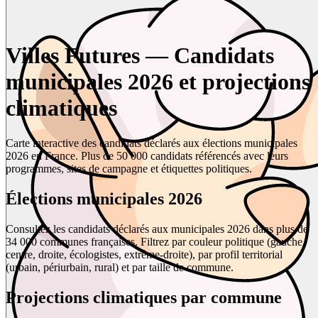
Villes Futures — Candidats
municipales 2026 et projections
climatiques
Carte interactive des candidats déclarés aux élections municipales
2026 en France. Plus de 50 000 candidats référencés avec leurs
programmes, sites de campagne et étiquettes politiques.
Élections municipales 2026
Consultez les candidats déclarés aux municipales 2026 dans plus de
34 000 communes françaises. Filtrez par couleur politique (gauche,
centre, droite, écologistes, extrême-droite), par profil territorial
(urbain, périurbain, rural) et par taille de commune.
Projections climatiques par commune