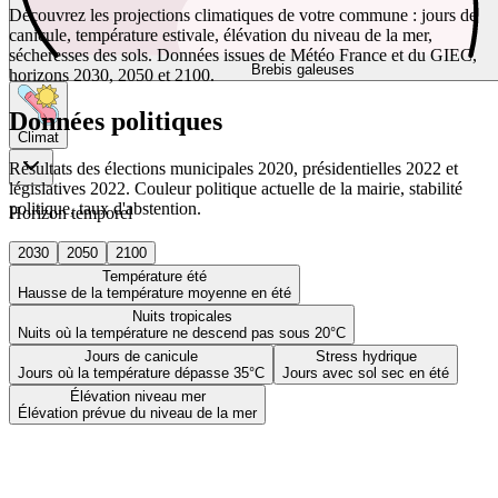
Découvrez les projections climatiques de votre commune : jours de
canicule, température estivale, élévation du niveau de la mer,
sécheresses des sols. Données issues de Météo France et du GIEC,
Brebis galeuses
horizons 2030, 2050 et 2100.
Données politiques
Climat
Résultats des élections municipales 2020, présidentielles 2022 et
législatives 2022. Couleur politique actuelle de la mairie, stabilité
politique, taux d'abstention.
Horizon temporel
2030
2050
2100
Température été
Hausse de la température moyenne en été
Nuits tropicales
Nuits où la température ne descend pas sous 20°C
Jours de canicule
Stress hydrique
Jours où la température dépasse 35°C
Jours avec sol sec en été
Élévation niveau mer
Élévation prévue du niveau de la mer