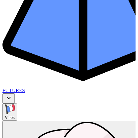
FUTURES
Villes