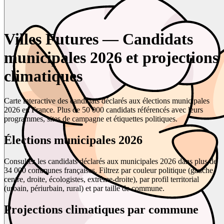
Villes Futures — Candidats
municipales 2026 et projections
climatiques
Carte interactive des candidats déclarés aux élections municipales
2026 en France. Plus de 50 000 candidats référencés avec leurs
programmes, sites de campagne et étiquettes politiques.
Élections municipales 2026
Consultez les candidats déclarés aux municipales 2026 dans plus de
34 000 communes françaises. Filtrez par couleur politique (gauche,
centre, droite, écologistes, extrême-droite), par profil territorial
(urbain, périurbain, rural) et par taille de commune.
Projections climatiques par commune