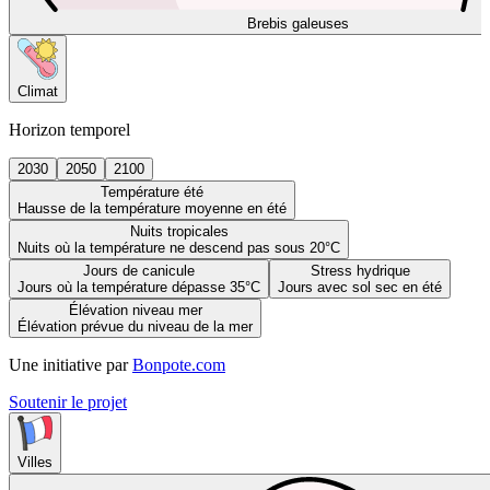
Brebis galeuses
Climat
Horizon temporel
2030
2050
2100
Température été
Hausse de la température moyenne en été
Nuits tropicales
Nuits où la température ne descend pas sous 20°C
Jours de canicule
Stress hydrique
Jours où la température dépasse 35°C
Jours avec sol sec en été
Élévation niveau mer
Élévation prévue du niveau de la mer
Une initiative par
Bonpote.com
Soutenir le projet
Villes