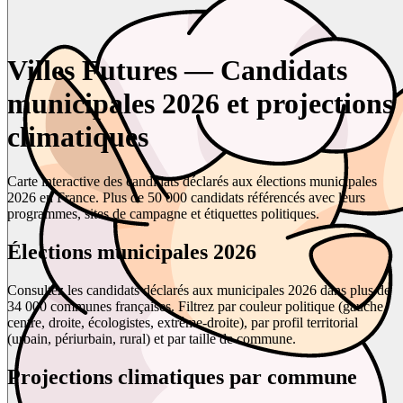
Villes Futures — Candidats
municipales 2026 et projections
climatiques
Carte interactive des candidats déclarés aux élections municipales
2026 en France. Plus de 50 000 candidats référencés avec leurs
programmes, sites de campagne et étiquettes politiques.
Élections municipales 2026
Consultez les candidats déclarés aux municipales 2026 dans plus de
34 000 communes françaises. Filtrez par couleur politique (gauche,
centre, droite, écologistes, extrême-droite), par profil territorial
(urbain, périurbain, rural) et par taille de commune.
Projections climatiques par commune