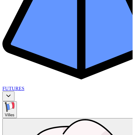
FUTURES
Villes