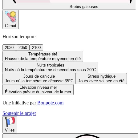
Brebis galeuses
Climat
Horizon temporel
2030
2050
2100
Température été
Hausse de la température moyenne en été
Nuits tropicales
Nuits où la température ne descend pas sous 20°C
Jours de canicule
Stress hydrique
Jours où la température dépasse 35°C
Jours avec sol sec en été
Élévation niveau mer
Élévation prévue du niveau de la mer
Une initiative par
Bonpote.com
Soutenir le projet
Villes