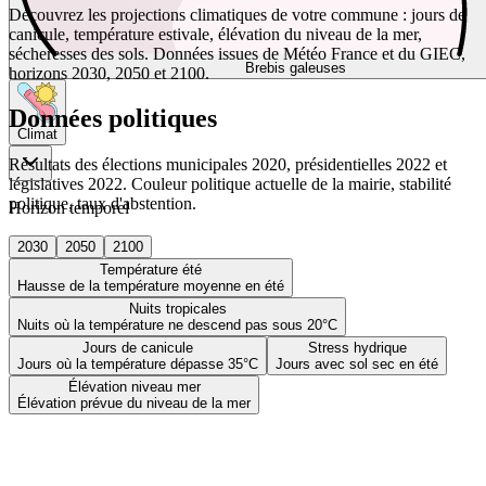
Découvrez les projections climatiques de votre commune : jours de
canicule, température estivale, élévation du niveau de la mer,
sécheresses des sols. Données issues de Météo France et du GIEC,
Brebis galeuses
horizons 2030, 2050 et 2100.
Données politiques
Climat
Résultats des élections municipales 2020, présidentielles 2022 et
législatives 2022. Couleur politique actuelle de la mairie, stabilité
politique, taux d'abstention.
Horizon temporel
2030
2050
2100
Température été
Hausse de la température moyenne en été
Nuits tropicales
Nuits où la température ne descend pas sous 20°C
Jours de canicule
Stress hydrique
Jours où la température dépasse 35°C
Jours avec sol sec en été
Élévation niveau mer
Élévation prévue du niveau de la mer