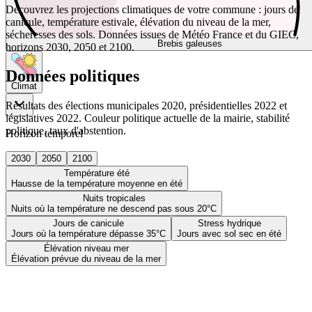
Découvrez les projections climatiques de votre commune : jours de
canicule, température estivale, élévation du niveau de la mer,
sécheresses des sols. Données issues de Météo France et du GIEC,
Brebis galeuses
horizons 2030, 2050 et 2100.
Données politiques
Climat
Résultats des élections municipales 2020, présidentielles 2022 et
législatives 2022. Couleur politique actuelle de la mairie, stabilité
politique, taux d'abstention.
Horizon temporel
2030
2050
2100
Température été
Hausse de la température moyenne en été
Nuits tropicales
Nuits où la température ne descend pas sous 20°C
Jours de canicule
Stress hydrique
Jours où la température dépasse 35°C
Jours avec sol sec en été
Élévation niveau mer
Élévation prévue du niveau de la mer