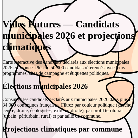
Villes Futures — Candidats
municipales 2026 et projections
climatiques
Carte interactive des candidats déclarés aux élections municipales
2026 en France. Plus de 50 000 candidats référencés avec leurs
programmes, sites de campagne et étiquettes politiques.
Élections municipales 2026
Consultez les candidats déclarés aux municipales 2026 dans plus de
34 000 communes françaises. Filtrez par couleur politique (gauche,
centre, droite, écologistes, extrême-droite), par profil territorial
(urbain, périurbain, rural) et par taille de commune.
Projections climatiques par commune