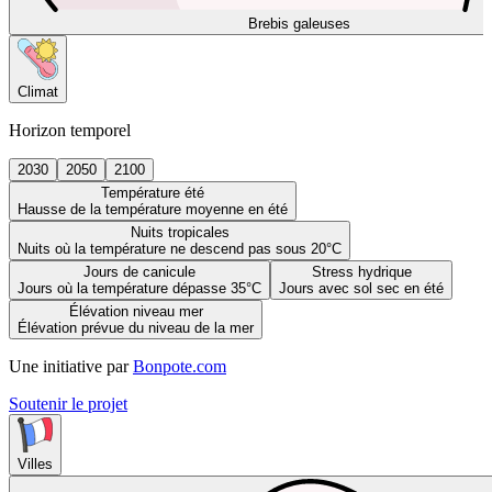
Brebis galeuses
Climat
Horizon temporel
2030
2050
2100
Température été
Hausse de la température moyenne en été
Nuits tropicales
Nuits où la température ne descend pas sous 20°C
Jours de canicule
Stress hydrique
Jours où la température dépasse 35°C
Jours avec sol sec en été
Élévation niveau mer
Élévation prévue du niveau de la mer
Une initiative par
Bonpote.com
Soutenir le projet
Villes