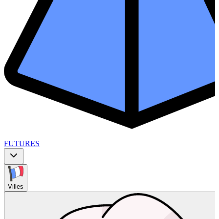
FUTURES
Villes