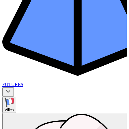
FUTURES
Villes