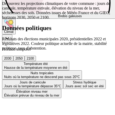
Découvrez les projections climatiques de votre commune : jours de
canicule, température estivale, élévation du niveau de la mer,
sécheresses des sols. Données issues de Météo France et du GIEC,
Brebis galeuses
horizons 2030, 2050 et 2100.
Données politiques
Climat
Résultats des élections municipales 2020, présidentielles 2022 et
législatives 2022. Couleur politique actuelle de la mairie, stabilité
politique, taux d'abstention.
Horizon temporel
2030
2050
2100
Température été
Hausse de la température moyenne en été
Nuits tropicales
Nuits où la température ne descend pas sous 20°C
Jours de canicule
Stress hydrique
Jours où la température dépasse 35°C
Jours avec sol sec en été
Élévation niveau mer
Élévation prévue du niveau de la mer