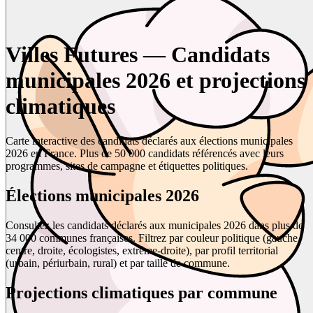
Villes Futures — Candidats
municipales 2026 et projections
climatiques
Carte interactive des candidats déclarés aux élections municipales
2026 en France. Plus de 50 000 candidats référencés avec leurs
programmes, sites de campagne et étiquettes politiques.
Élections municipales 2026
Consultez les candidats déclarés aux municipales 2026 dans plus de
34 000 communes françaises. Filtrez par couleur politique (gauche,
centre, droite, écologistes, extrême-droite), par profil territorial
(urbain, périurbain, rural) et par taille de commune.
Projections climatiques par commune