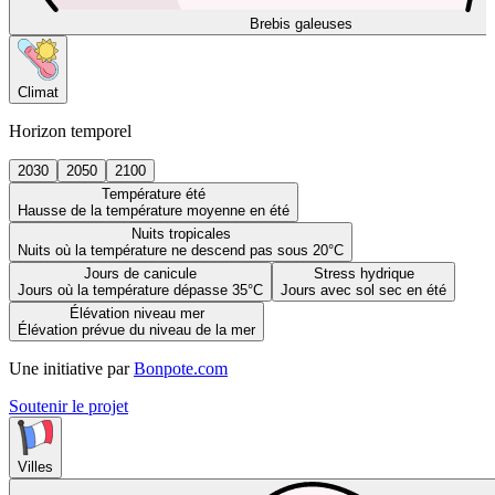
Brebis galeuses
Climat
Horizon temporel
2030
2050
2100
Température été
Hausse de la température moyenne en été
Nuits tropicales
Nuits où la température ne descend pas sous 20°C
Jours de canicule
Stress hydrique
Jours où la température dépasse 35°C
Jours avec sol sec en été
Élévation niveau mer
Élévation prévue du niveau de la mer
Une initiative par
Bonpote.com
Soutenir le projet
Villes