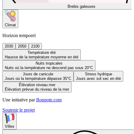
Brebis galeuses
Climat
Horizon temporel
2030
2050
2100
Température été
Hausse de la température moyenne en été
Nuits tropicales
Nuits où la température ne descend pas sous 20°C
Jours de canicule
Stress hydrique
Jours où la température dépasse 35°C
Jours avec sol sec en été
Élévation niveau mer
Élévation prévue du niveau de la mer
Une initiative par
Bonpote.com
Soutenir le projet
Villes