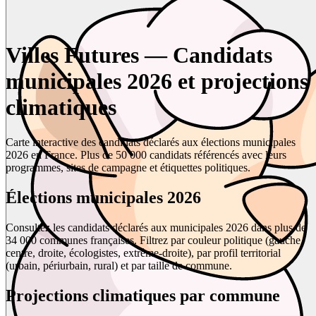
Villes Futures — Candidats
municipales 2026 et projections
climatiques
Carte interactive des candidats déclarés aux élections municipales
2026 en France. Plus de 50 000 candidats référencés avec leurs
programmes, sites de campagne et étiquettes politiques.
Élections municipales 2026
Consultez les candidats déclarés aux municipales 2026 dans plus de
34 000 communes françaises. Filtrez par couleur politique (gauche,
centre, droite, écologistes, extrême-droite), par profil territorial
(urbain, périurbain, rural) et par taille de commune.
Projections climatiques par commune