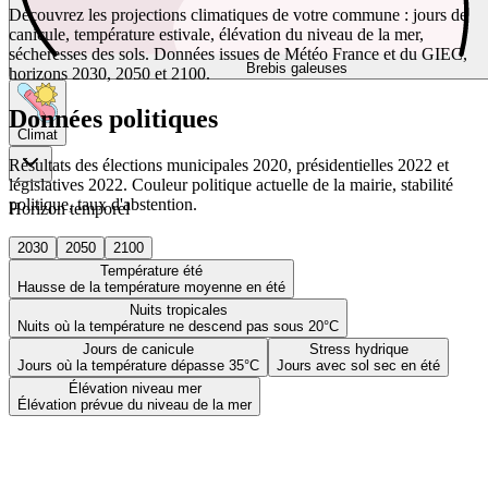
Découvrez les projections climatiques de votre commune : jours de
canicule, température estivale, élévation du niveau de la mer,
sécheresses des sols. Données issues de Météo France et du GIEC,
Brebis galeuses
horizons 2030, 2050 et 2100.
Données politiques
Climat
Résultats des élections municipales 2020, présidentielles 2022 et
législatives 2022. Couleur politique actuelle de la mairie, stabilité
politique, taux d'abstention.
Horizon temporel
2030
2050
2100
Température été
Hausse de la température moyenne en été
Nuits tropicales
Nuits où la température ne descend pas sous 20°C
Jours de canicule
Stress hydrique
Jours où la température dépasse 35°C
Jours avec sol sec en été
Élévation niveau mer
Élévation prévue du niveau de la mer