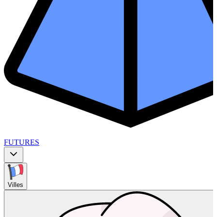
FUTURES
Villes