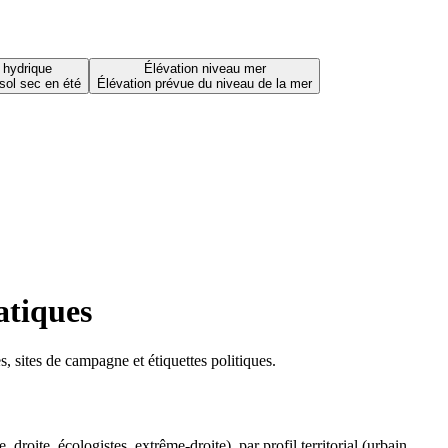
 hydrique
Élévation niveau mer
sol sec en été
Élévation prévue du niveau de la mer
atiques
 sites de campagne et étiquettes politiques.
oite, écologistes, extrême-droite), par profil territorial (urbain,