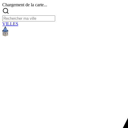
Chargement de la carte...
VILLES