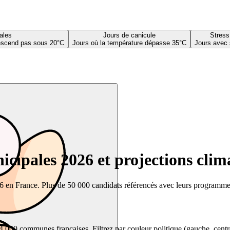
ales
Jours de canicule
Stress
descend pas sous 20°C
Jours où la température dépasse 35°C
Jours avec 
cipales 2026 et projections clim
26 en France. Plus de 50 000 candidats référencés avec leurs programmes,
00 communes françaises. Filtrez par couleur politique (gauche, centre, dr