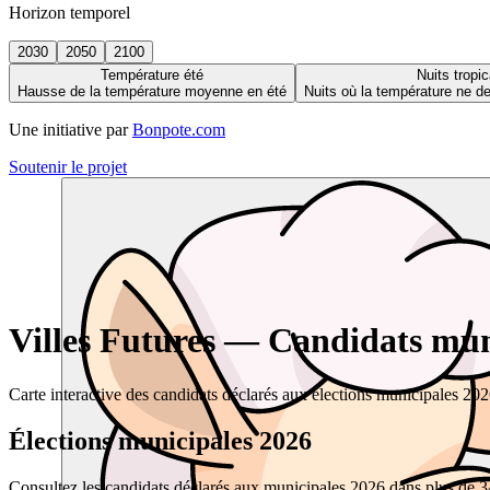
Horizon temporel
2030
2050
2100
Température été
Nuits tropic
Hausse de la température moyenne en été
Nuits où la température ne 
Une initiative par
Bonpote.com
Soutenir le projet
Villes Futures — Candidats muni
Carte interactive des candidats déclarés aux élections municipales 20
Élections municipales 2026
Consultez les candidats déclarés aux municipales 2026 dans plus de 34 0