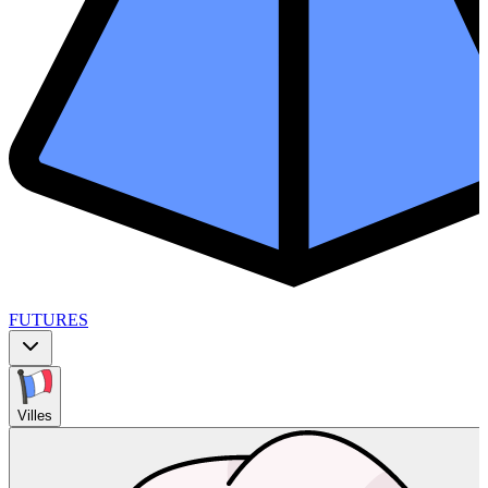
FUTURES
Villes