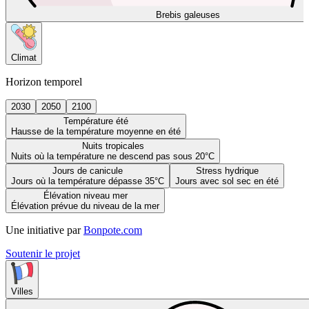
Brebis galeuses
Climat
Horizon temporel
2030
2050
2100
Température été
Hausse de la température moyenne en été
Nuits tropicales
Nuits où la température ne descend pas sous 20°C
Jours de canicule
Stress hydrique
Jours où la température dépasse 35°C
Jours avec sol sec en été
Élévation niveau mer
Élévation prévue du niveau de la mer
Une initiative par
Bonpote.com
Soutenir le projet
Villes