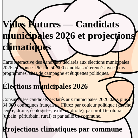
Villes Futures — Candidats
municipales 2026 et projections
climatiques
Carte interactive des candidats déclarés aux élections municipales
2026 en France. Plus de 50 000 candidats référencés avec leurs
programmes, sites de campagne et étiquettes politiques.
Élections municipales 2026
Consultez les candidats déclarés aux municipales 2026 dans plus de
34 000 communes françaises. Filtrez par couleur politique (gauche,
centre, droite, écologistes, extrême-droite), par profil territorial
(urbain, périurbain, rural) et par taille de commune.
Projections climatiques par commune