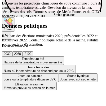
Découvrez les projections climatiques de votre commune : jours de
canicule, température estivale, élévation du niveau de la mer,
sécheresses des sols. Données issues de Météo France et du GIEC,
Brebis galeuses
horizons 2030, 2050 et 2100.
Données politiques
Climat
Résultats des élections municipales 2020, présidentielles 2022 et
législatives 2022. Couleur politique actuelle de la mairie, stabilité
politique, taux d'abstention.
Horizon temporel
2030
2050
2100
Température été
Hausse de la température moyenne en été
Nuits tropicales
Nuits où la température ne descend pas sous 20°C
Jours de canicule
Stress hydrique
Jours où la température dépasse 35°C
Jours avec sol sec en été
Élévation niveau mer
Élévation prévue du niveau de la mer