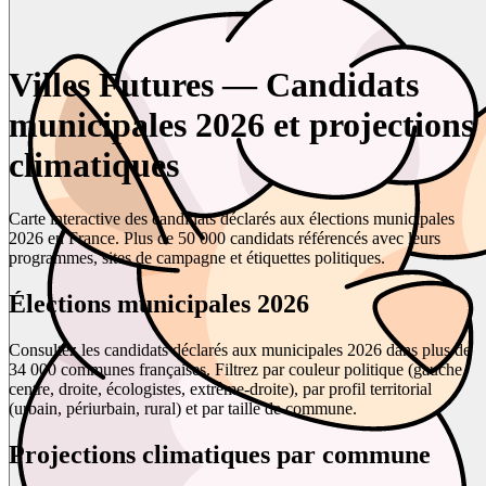
Villes Futures — Candidats
municipales 2026 et projections
climatiques
Carte interactive des candidats déclarés aux élections municipales
2026 en France. Plus de 50 000 candidats référencés avec leurs
programmes, sites de campagne et étiquettes politiques.
Élections municipales 2026
Consultez les candidats déclarés aux municipales 2026 dans plus de
34 000 communes françaises. Filtrez par couleur politique (gauche,
centre, droite, écologistes, extrême-droite), par profil territorial
(urbain, périurbain, rural) et par taille de commune.
Projections climatiques par commune