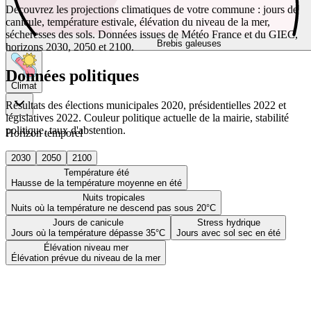
Découvrez les projections climatiques de votre commune : jours de
canicule, température estivale, élévation du niveau de la mer,
sécheresses des sols. Données issues de Météo France et du GIEC,
Brebis galeuses
horizons 2030, 2050 et 2100.
Données politiques
Climat
Résultats des élections municipales 2020, présidentielles 2022 et
législatives 2022. Couleur politique actuelle de la mairie, stabilité
politique, taux d'abstention.
Horizon temporel
2030
2050
2100
Température été
Hausse de la température moyenne en été
Nuits tropicales
Nuits où la température ne descend pas sous 20°C
Jours de canicule
Stress hydrique
Jours où la température dépasse 35°C
Jours avec sol sec en été
Élévation niveau mer
Élévation prévue du niveau de la mer