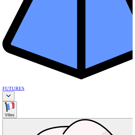
FUTURES
Villes