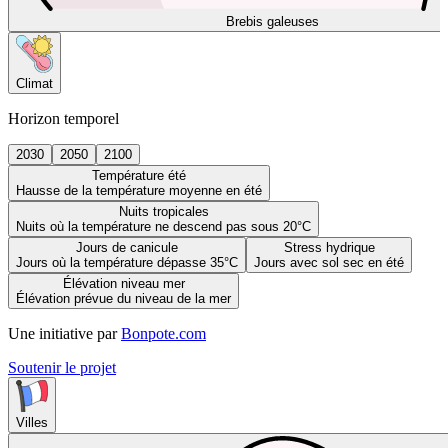
Brebis galeuses
Climat
Horizon temporel
2030
2050
2100
Température été
Hausse de la température moyenne en été
Nuits tropicales
Nuits où la température ne descend pas sous 20°C
Jours de canicule
Stress hydrique
Jours où la température dépasse 35°C
Jours avec sol sec en été
Élévation niveau mer
Élévation prévue du niveau de la mer
Une initiative par
Bonpote.com
Soutenir le projet
Villes