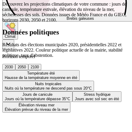
Découvrez les projections climatiques de votre commune : jours de
canicule, température estivale, élévation du niveau de la mer,
sécheresses des sols. Données issues de Météo France et du GIEC,
Brebis galeuses
horizons 2030, 2050 et 2100.
Données politiques
Climat
Résultats des élections municipales 2020, présidentielles 2022 et
législatives 2022. Couleur politique actuelle de la mairie, stabilité
politique, taux d'abstention.
Horizon temporel
2030
2050
2100
Température été
Hausse de la température moyenne en été
Nuits tropicales
Nuits où la température ne descend pas sous 20°C
Jours de canicule
Stress hydrique
Jours où la température dépasse 35°C
Jours avec sol sec en été
Élévation niveau mer
Élévation prévue du niveau de la mer