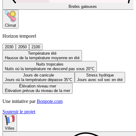
Brebis galeuses
Climat
Horizon temporel
2030
2050
2100
Température été
Hausse de la température moyenne en été
Nuits tropicales
Nuits où la température ne descend pas sous 20°C
Jours de canicule
Stress hydrique
Jours où la température dépasse 35°C
Jours avec sol sec en été
Élévation niveau mer
Élévation prévue du niveau de la mer
Une initiative par
Bonpote.com
Soutenir le projet
Villes