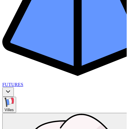
FUTURES
Villes