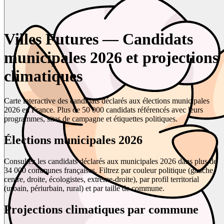
Villes Futures — Candidats
municipales 2026 et projections
climatiques
Carte interactive des candidats déclarés aux élections municipales
2026 en France. Plus de 50 000 candidats référencés avec leurs
programmes, sites de campagne et étiquettes politiques.
Élections municipales 2026
Consultez les candidats déclarés aux municipales 2026 dans plus de
34 000 communes françaises. Filtrez par couleur politique (gauche,
centre, droite, écologistes, extrême-droite), par profil territorial
(urbain, périurbain, rural) et par taille de commune.
Projections climatiques par commune