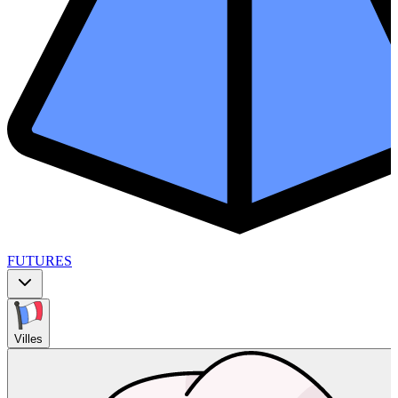
FUTURES
Villes