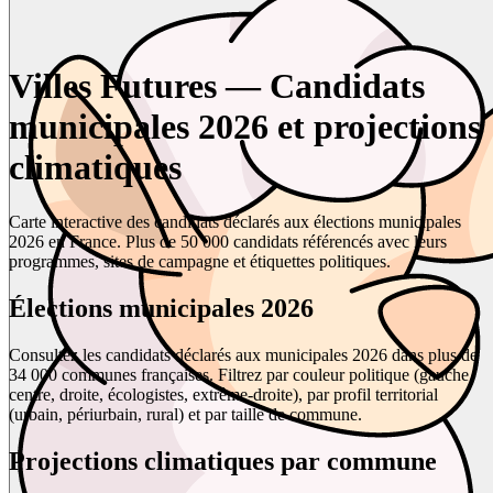
Villes Futures — Candidats
municipales 2026 et projections
climatiques
Carte interactive des candidats déclarés aux élections municipales
2026 en France. Plus de 50 000 candidats référencés avec leurs
programmes, sites de campagne et étiquettes politiques.
Élections municipales 2026
Consultez les candidats déclarés aux municipales 2026 dans plus de
34 000 communes françaises. Filtrez par couleur politique (gauche,
centre, droite, écologistes, extrême-droite), par profil territorial
(urbain, périurbain, rural) et par taille de commune.
Projections climatiques par commune