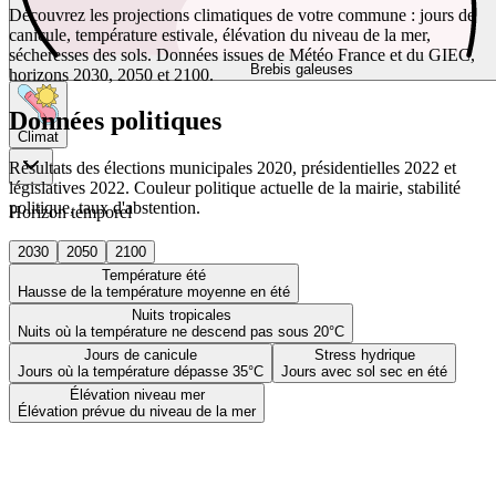
Découvrez les projections climatiques de votre commune : jours de
canicule, température estivale, élévation du niveau de la mer,
sécheresses des sols. Données issues de Météo France et du GIEC,
Brebis galeuses
horizons 2030, 2050 et 2100.
Données politiques
Climat
Résultats des élections municipales 2020, présidentielles 2022 et
législatives 2022. Couleur politique actuelle de la mairie, stabilité
politique, taux d'abstention.
Horizon temporel
2030
2050
2100
Température été
Hausse de la température moyenne en été
Nuits tropicales
Nuits où la température ne descend pas sous 20°C
Jours de canicule
Stress hydrique
Jours où la température dépasse 35°C
Jours avec sol sec en été
Élévation niveau mer
Élévation prévue du niveau de la mer