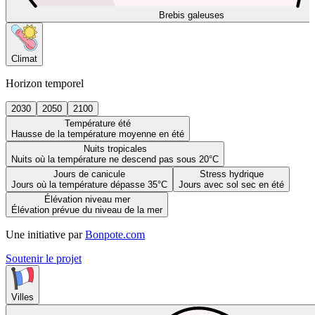
Brebis galeuses
Climat
Horizon temporel
2030
2050
2100
Température été
Hausse de la température moyenne en été
Nuits tropicales
Nuits où la température ne descend pas sous 20°C
Jours de canicule
Stress hydrique
Jours où la température dépasse 35°C
Jours avec sol sec en été
Élévation niveau mer
Élévation prévue du niveau de la mer
Une initiative par
Bonpote.com
Soutenir le projet
Villes