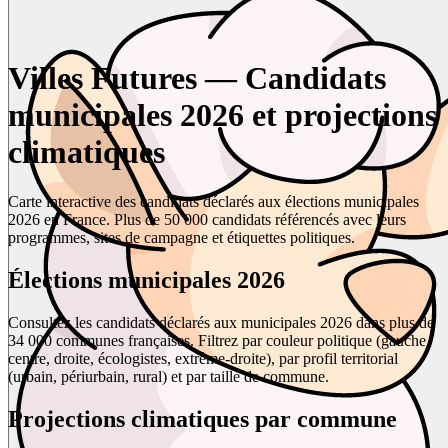
Villes Futures — Candidats
municipales 2026 et projections
climatiques
Carte interactive des candidats déclarés aux élections municipales
2026 en France. Plus de 50 000 candidats référencés avec leurs
programmes, sites de campagne et étiquettes politiques.
Élections municipales 2026
Consultez les candidats déclarés aux municipales 2026 dans plus de
34 000 communes françaises. Filtrez par couleur politique (gauche,
centre, droite, écologistes, extrême-droite), par profil territorial
(urbain, périurbain, rural) et par taille de commune.
Projections climatiques par commune