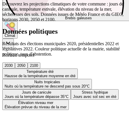
Découvrez les projections climatiques de votre commune : jours de
canicule, température estivale, élévation du niveau de la mer,
sécheresses des sols. Données issues de Météo France et du GIEC,
Brebis galeuses
horizons 2030, 2050 et 2100.
Données politiques
Climat
Résultats des élections municipales 2020, présidentielles 2022 et
législatives 2022. Couleur politique actuelle de la mairie, stabilité
politique, taux d'abstention.
Horizon temporel
2030
2050
2100
Température été
Hausse de la température moyenne en été
Nuits tropicales
Nuits où la température ne descend pas sous 20°C
Jours de canicule
Stress hydrique
Jours où la température dépasse 35°C
Jours avec sol sec en été
Élévation niveau mer
Élévation prévue du niveau de la mer