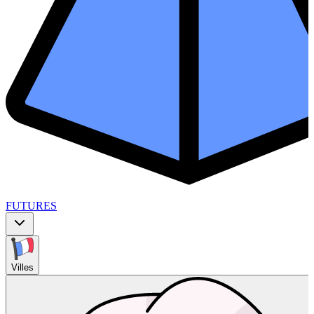
FUTURES
Villes