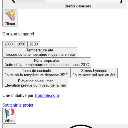
Brebis galeuses
Climat
Horizon temporel
2030
2050
2100
Température été
Hausse de la température moyenne en été
Nuits tropicales
Nuits où la température ne descend pas sous 20°C
Jours de canicule
Stress hydrique
Jours où la température dépasse 35°C
Jours avec sol sec en été
Élévation niveau mer
Élévation prévue du niveau de la mer
Une initiative par
Bonpote.com
Soutenir le projet
Villes