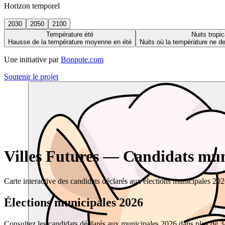
Horizon temporel
2030
2050
2100
Température été
Nuits tropic
Hausse de la température moyenne en été
Nuits où la température ne 
Une initiative par
Bonpote.com
Soutenir le projet
Villes Futures — Candidats muni
Carte interactive des candidats déclarés aux élections municipales 20
Élections municipales 2026
Consultez les candidats déclarés aux municipales 2026 dans plus de 34 0