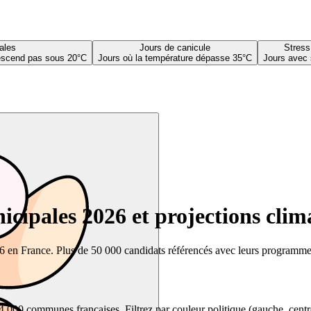
ales
Jours de canicule
Stress
descend pas sous 20°C
Jours où la température dépasse 35°C
Jours avec 
cipales 2026 et projections clim
26 en France. Plus de 50 000 candidats référencés avec leurs programmes,
00 communes françaises. Filtrez par couleur politique (gauche, centre, dr