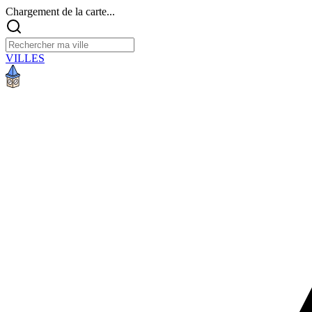
Chargement de la carte...
VILLES