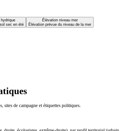
 hydrique
Élévation niveau mer
sol sec en été
Élévation prévue du niveau de la mer
atiques
 sites de campagne et étiquettes politiques.
oite, écologistes, extrême-droite), par profil territorial (urbain,