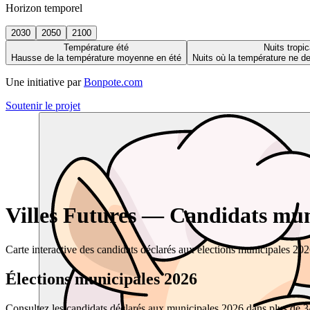
Horizon temporel
2030
2050
2100
Température été
Nuits tropic
Hausse de la température moyenne en été
Nuits où la température ne 
Une initiative par
Bonpote.com
Soutenir le projet
Villes Futures — Candidats muni
Carte interactive des candidats déclarés aux élections municipales 20
Élections municipales 2026
Consultez les candidats déclarés aux municipales 2026 dans plus de 34 0