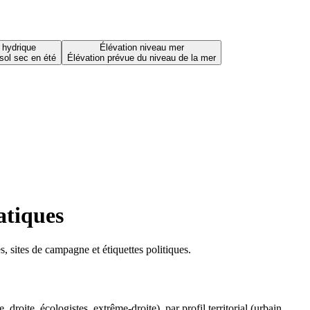
 hydrique
Élévation niveau mer
sol sec en été
Élévation prévue du niveau de la mer
atiques
 sites de campagne et étiquettes politiques.
oite, écologistes, extrême-droite), par profil territorial (urbain,