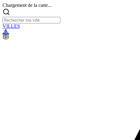
Chargement de la carte...
VILLES