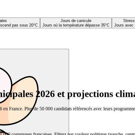
ales
Jours de canicule
Stress
descend pas sous 20°C
Jours où la température dépasse 35°C
Jours avec 
cipales 2026 et projections clim
26 en France. Plus de 50 000 candidats référencés avec leurs programmes,
00 communes françaises. Filtrez par couleur politique (gauche, centre, dr