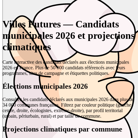
Villes Futures — Candidats
municipales 2026 et projections
climatiques
Carte interactive des candidats déclarés aux élections municipales
2026 en France. Plus de 50 000 candidats référencés avec leurs
programmes, sites de campagne et étiquettes politiques.
Élections municipales 2026
Consultez les candidats déclarés aux municipales 2026 dans plus de
34 000 communes françaises. Filtrez par couleur politique (gauche,
centre, droite, écologistes, extrême-droite), par profil territorial
(urbain, périurbain, rural) et par taille de commune.
Projections climatiques par commune