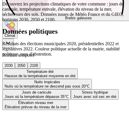
Découvrez les projections climatiques de votre commune : jours de
canicule, température estivale, élévation du niveau de la mer,
sécheresses des sols. Données issues de Météo France et du GIEC,
Brebis galeuses
horizons 2030, 2050 et 2100.
Données politiques
Climat
Résultats des élections municipales 2020, présidentielles 2022 et
législatives 2022. Couleur politique actuelle de la mairie, stabilité
politique, taux d'abstention.
Horizon temporel
2030
2050
2100
Température été
Hausse de la température moyenne en été
Nuits tropicales
Nuits où la température ne descend pas sous 20°C
Jours de canicule
Stress hydrique
Jours où la température dépasse 35°C
Jours avec sol sec en été
Élévation niveau mer
Élévation prévue du niveau de la mer