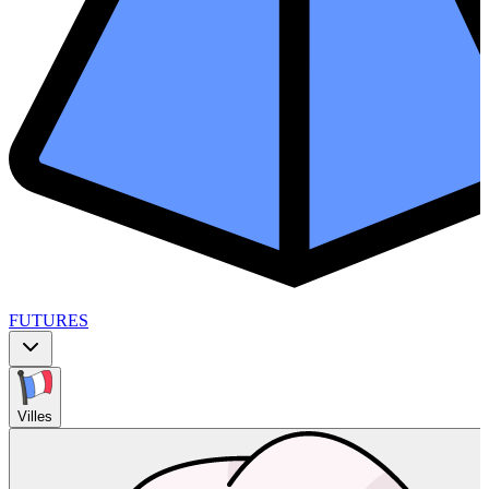
FUTURES
Villes