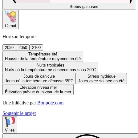
Brebis galeuses
Climat
Horizon temporel
2030
2050
2100
Température été
Hausse de la température moyenne en été
Nuits tropicales
Nuits où la température ne descend pas sous 20°C
Jours de canicule
Stress hydrique
Jours où la température dépasse 35°C
Jours avec sol sec en été
Élévation niveau mer
Élévation prévue du niveau de la mer
Une initiative par
Bonpote.com
Soutenir le projet
Villes