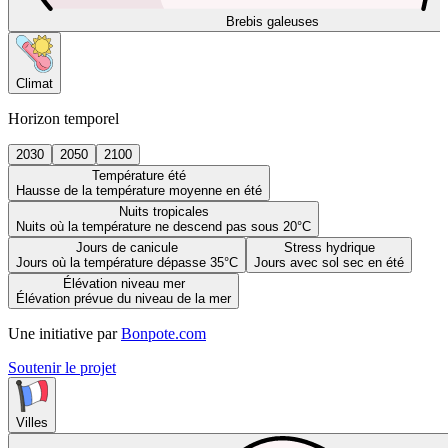
Brebis galeuses
Climat
Horizon temporel
2030
2050
2100
Température été
Hausse de la température moyenne en été
Nuits tropicales
Nuits où la température ne descend pas sous 20°C
Jours de canicule
Stress hydrique
Jours où la température dépasse 35°C
Jours avec sol sec en été
Élévation niveau mer
Élévation prévue du niveau de la mer
Une initiative par
Bonpote.com
Soutenir le projet
Villes