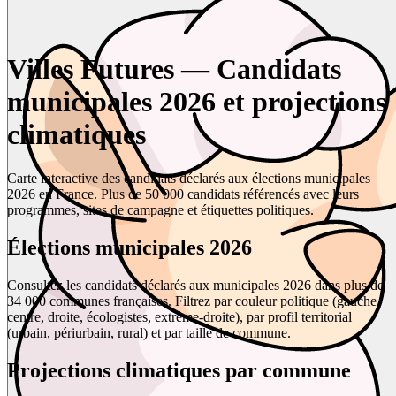
Villes Futures — Candidats
municipales 2026 et projections
climatiques
Carte interactive des candidats déclarés aux élections municipales
2026 en France. Plus de 50 000 candidats référencés avec leurs
programmes, sites de campagne et étiquettes politiques.
Élections municipales 2026
Consultez les candidats déclarés aux municipales 2026 dans plus de
34 000 communes françaises. Filtrez par couleur politique (gauche,
centre, droite, écologistes, extrême-droite), par profil territorial
(urbain, périurbain, rural) et par taille de commune.
Projections climatiques par commune