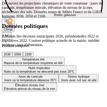
Découvrez les projections climatiques de votre commune : jours de
canicule, température estivale, élévation du niveau de la mer,
sécheresses des sols. Données issues de Météo France et du GIEC,
Brebis galeuses
horizons 2030, 2050 et 2100.
Données politiques
Climat
Résultats des élections municipales 2020, présidentielles 2022 et
législatives 2022. Couleur politique actuelle de la mairie, stabilité
politique, taux d'abstention.
Horizon temporel
2030
2050
2100
Température été
Hausse de la température moyenne en été
Nuits tropicales
Nuits où la température ne descend pas sous 20°C
Jours de canicule
Stress hydrique
Jours où la température dépasse 35°C
Jours avec sol sec en été
Élévation niveau mer
Élévation prévue du niveau de la mer