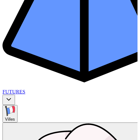
FUTURES
Villes