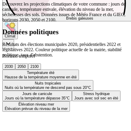
Découvrez les projections climatiques de votre commune : jours de
canicule, température estivale, élévation du niveau de la mer,
sécheresses des sols. Données issues de Météo France et du GIEC,
Brebis galeuses
horizons 2030, 2050 et 2100.
Données politiques
Climat
Résultats des élections municipales 2020, présidentielles 2022 et
législatives 2022. Couleur politique actuelle de la mairie, stabilité
politique, taux d'abstention.
Horizon temporel
2030
2050
2100
Température été
Hausse de la température moyenne en été
Nuits tropicales
Nuits où la température ne descend pas sous 20°C
Jours de canicule
Stress hydrique
Jours où la température dépasse 35°C
Jours avec sol sec en été
Élévation niveau mer
Élévation prévue du niveau de la mer