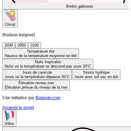
Brebis galeuses
Climat
Horizon temporel
2030
2050
2100
Température été
Hausse de la température moyenne en été
Nuits tropicales
Nuits où la température ne descend pas sous 20°C
Jours de canicule
Stress hydrique
Jours où la température dépasse 35°C
Jours avec sol sec en été
Élévation niveau mer
Élévation prévue du niveau de la mer
Une initiative par
Bonpote.com
Soutenir le projet
Villes