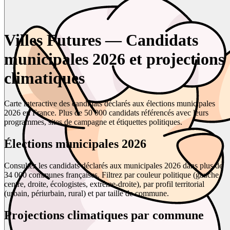
Villes Futures — Candidats
municipales 2026 et projections
climatiques
Carte interactive des candidats déclarés aux élections municipales
2026 en France. Plus de 50 000 candidats référencés avec leurs
programmes, sites de campagne et étiquettes politiques.
Élections municipales 2026
Consultez les candidats déclarés aux municipales 2026 dans plus de
34 000 communes françaises. Filtrez par couleur politique (gauche,
centre, droite, écologistes, extrême-droite), par profil territorial
(urbain, périurbain, rural) et par taille de commune.
Projections climatiques par commune