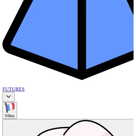
FUTURES
Villes