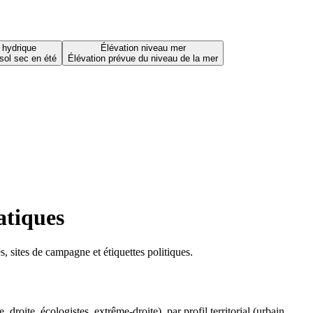
 hydrique
Élévation niveau mer
sol sec en été
Élévation prévue du niveau de la mer
atiques
 sites de campagne et étiquettes politiques.
oite, écologistes, extrême-droite), par profil territorial (urbain,