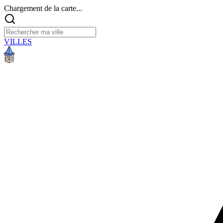
Chargement de la carte...
VILLES