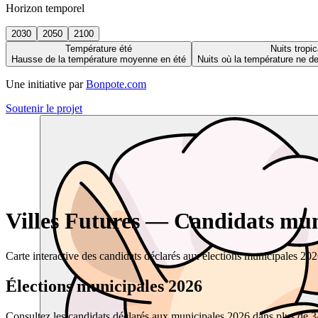
Horizon temporel
2030
2050
2100
Température été
Nuits tropic
Hausse de la température moyenne en été
Nuits où la température ne 
Une initiative par
Bonpote.com
Soutenir le projet
Villes Futures — Candidats muni
Carte interactive des candidats déclarés aux élections municipales 20
Élections municipales 2026
Consultez les candidats déclarés aux municipales 2026 dans plus de 34 0