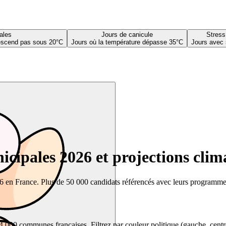
ales
Jours de canicule
Stress
descend pas sous 20°C
Jours où la température dépasse 35°C
Jours avec 
cipales 2026 et projections clim
26 en France. Plus de 50 000 candidats référencés avec leurs programmes,
00 communes françaises. Filtrez par couleur politique (gauche, centre, dr