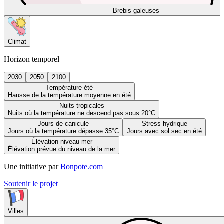
Brebis galeuses
Climat
Horizon temporel
2030
2050
2100
Température été
Hausse de la température moyenne en été
Nuits tropicales
Nuits où la température ne descend pas sous 20°C
Jours de canicule
Stress hydrique
Jours où la température dépasse 35°C
Jours avec sol sec en été
Élévation niveau mer
Élévation prévue du niveau de la mer
Une initiative par
Bonpote.com
Soutenir le projet
Villes