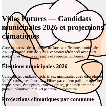
Villes Futures — Candidats
municipales 2026 et projections
climatiques
Carte interactive des candidats déclarés aux élections municipales
2026 en France. Plus de 50 000 candidats référencés avec leurs
programmes, sites de campagne et étiquettes politiques.
Élections municipales 2026
Consultez les candidats déclarés aux municipales 2026 dans plus de
34 000 communes françaises. Filtrez par couleur politique (gauche,
centre, droite, écologistes, extrême-droite), par profil territorial
(urbain, périurbain, rural) et par taille de commune.
Projections climatiques par commune