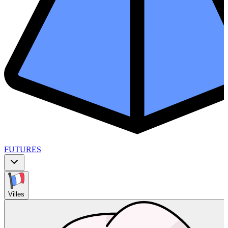
FUTURES
Villes