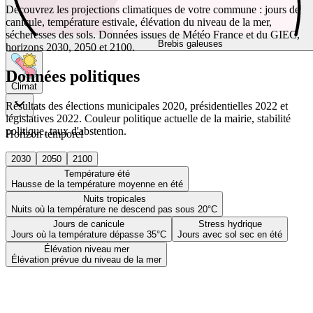
Découvrez les projections climatiques de votre commune : jours de
canicule, température estivale, élévation du niveau de la mer,
sécheresses des sols. Données issues de Météo France et du GIEC,
Brebis galeuses
horizons 2030, 2050 et 2100.
Données politiques
Climat
Résultats des élections municipales 2020, présidentielles 2022 et
législatives 2022. Couleur politique actuelle de la mairie, stabilité
politique, taux d'abstention.
Horizon temporel
2030
2050
2100
Température été
Hausse de la température moyenne en été
Nuits tropicales
Nuits où la température ne descend pas sous 20°C
Jours de canicule
Stress hydrique
Jours où la température dépasse 35°C
Jours avec sol sec en été
Élévation niveau mer
Élévation prévue du niveau de la mer