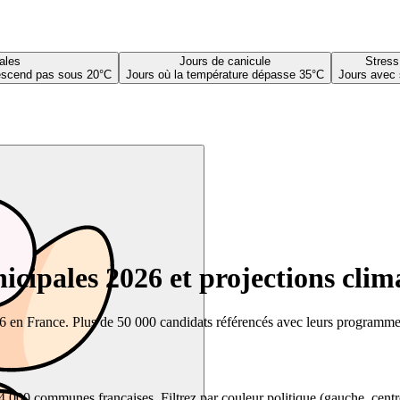
ales
Jours de canicule
Stress
descend pas sous 20°C
Jours où la température dépasse 35°C
Jours avec 
cipales 2026 et projections clim
26 en France. Plus de 50 000 candidats référencés avec leurs programmes,
00 communes françaises. Filtrez par couleur politique (gauche, centre, dr