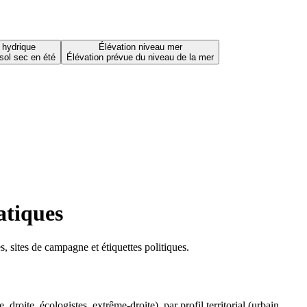
 hydrique
Élévation niveau mer
sol sec en été
Élévation prévue du niveau de la mer
atiques
 sites de campagne et étiquettes politiques.
oite, écologistes, extrême-droite), par profil territorial (urbain,