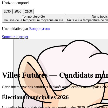
Horizon temporel
2030
2050
2100
Température été
Nuits tropic
Hausse de la température moyenne en été
Nuits où la température ne 
Une initiative par
Bonpote.com
Soutenir le projet
Villes Futures — Candidats muni
Carte interactive des candidats déclarés aux élections municipales 20
Élections municipales 2026
Consultez les candidats déclarés aux municipales 2026 dans plus de 34 0