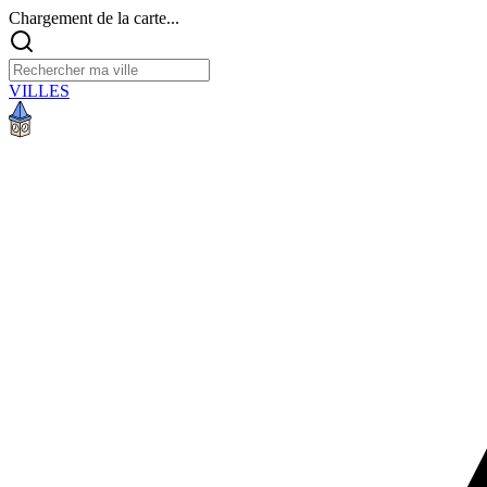
Chargement de la carte...
VILLES