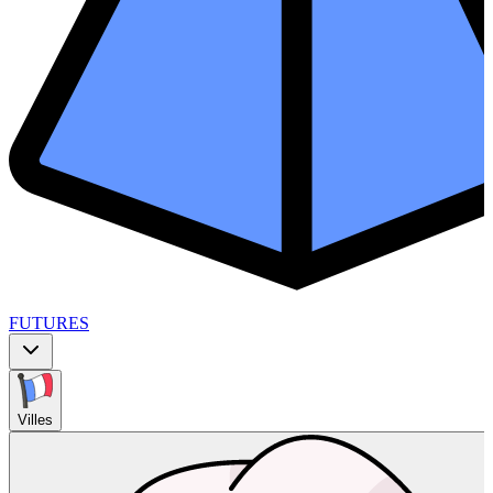
FUTURES
Villes