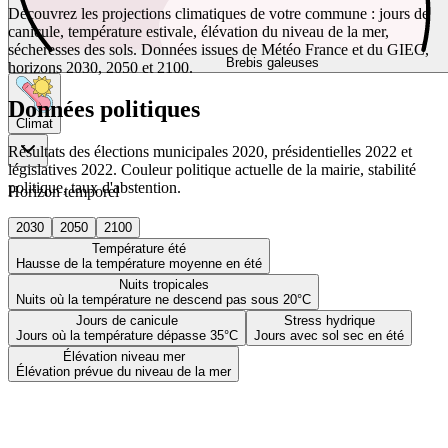
Découvrez les projections climatiques de votre commune : jours de
canicule, température estivale, élévation du niveau de la mer,
sécheresses des sols. Données issues de Météo France et du GIEC,
Brebis galeuses
horizons 2030, 2050 et 2100.
Données politiques
Climat
Résultats des élections municipales 2020, présidentielles 2022 et
législatives 2022. Couleur politique actuelle de la mairie, stabilité
politique, taux d'abstention.
Horizon temporel
2030
2050
2100
Température été
Hausse de la température moyenne en été
Nuits tropicales
Nuits où la température ne descend pas sous 20°C
Jours de canicule
Stress hydrique
Jours où la température dépasse 35°C
Jours avec sol sec en été
Élévation niveau mer
Élévation prévue du niveau de la mer