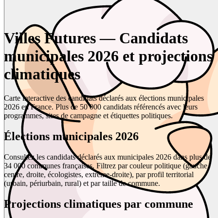
Villes Futures — Candidats
municipales 2026 et projections
climatiques
Carte interactive des candidats déclarés aux élections municipales
2026 en France. Plus de 50 000 candidats référencés avec leurs
programmes, sites de campagne et étiquettes politiques.
Élections municipales 2026
Consultez les candidats déclarés aux municipales 2026 dans plus de
34 000 communes françaises. Filtrez par couleur politique (gauche,
centre, droite, écologistes, extrême-droite), par profil territorial
(urbain, périurbain, rural) et par taille de commune.
Projections climatiques par commune