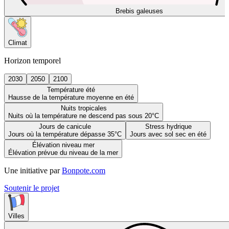
Brebis galeuses
Climat
Horizon temporel
2030
2050
2100
Température été
Hausse de la température moyenne en été
Nuits tropicales
Nuits où la température ne descend pas sous 20°C
Jours de canicule
Stress hydrique
Jours où la température dépasse 35°C
Jours avec sol sec en été
Élévation niveau mer
Élévation prévue du niveau de la mer
Une initiative par
Bonpote.com
Soutenir le projet
Villes