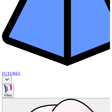
FUTURES
Villes