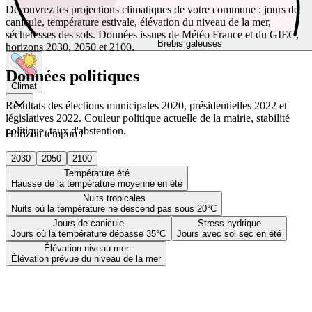
Découvrez les projections climatiques de votre commune : jours de
canicule, température estivale, élévation du niveau de la mer,
sécheresses des sols. Données issues de Météo France et du GIEC,
Brebis galeuses
horizons 2030, 2050 et 2100.
Données politiques
Climat
Résultats des élections municipales 2020, présidentielles 2022 et
législatives 2022. Couleur politique actuelle de la mairie, stabilité
politique, taux d'abstention.
Horizon temporel
2030
2050
2100
Température été
Hausse de la température moyenne en été
Nuits tropicales
Nuits où la température ne descend pas sous 20°C
Jours de canicule
Stress hydrique
Jours où la température dépasse 35°C
Jours avec sol sec en été
Élévation niveau mer
Élévation prévue du niveau de la mer