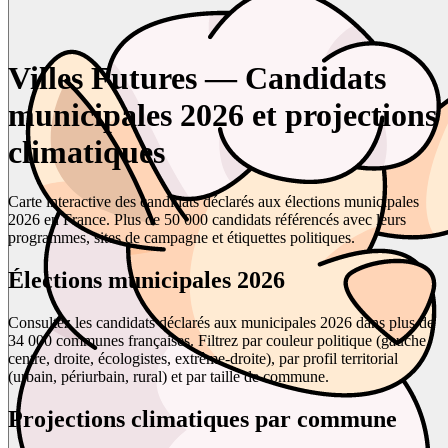
Villes Futures — Candidats
municipales 2026 et projections
climatiques
Carte interactive des candidats déclarés aux élections municipales
2026 en France. Plus de 50 000 candidats référencés avec leurs
programmes, sites de campagne et étiquettes politiques.
Élections municipales 2026
Consultez les candidats déclarés aux municipales 2026 dans plus de
34 000 communes françaises. Filtrez par couleur politique (gauche,
centre, droite, écologistes, extrême-droite), par profil territorial
(urbain, périurbain, rural) et par taille de commune.
Projections climatiques par commune