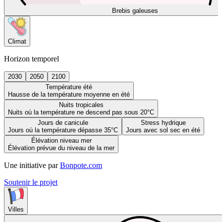
Brebis galeuses
Climat
Horizon temporel
2030
2050
2100
Température été
Hausse de la température moyenne en été
Nuits tropicales
Nuits où la température ne descend pas sous 20°C
Jours de canicule
Stress hydrique
Jours où la température dépasse 35°C
Jours avec sol sec en été
Élévation niveau mer
Élévation prévue du niveau de la mer
Une initiative par
Bonpote.com
Soutenir le projet
Villes