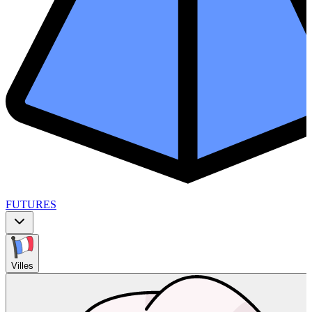
FUTURES
Villes