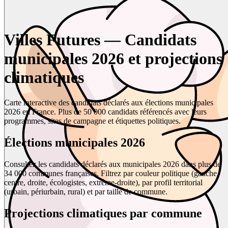
Villes Futures — Candidats
municipales 2026 et projections
climatiques
Carte interactive des candidats déclarés aux élections municipales
2026 en France. Plus de 50 000 candidats référencés avec leurs
programmes, sites de campagne et étiquettes politiques.
Élections municipales 2026
Consultez les candidats déclarés aux municipales 2026 dans plus de
34 000 communes françaises. Filtrez par couleur politique (gauche,
centre, droite, écologistes, extrême-droite), par profil territorial
(urbain, périurbain, rural) et par taille de commune.
Projections climatiques par commune