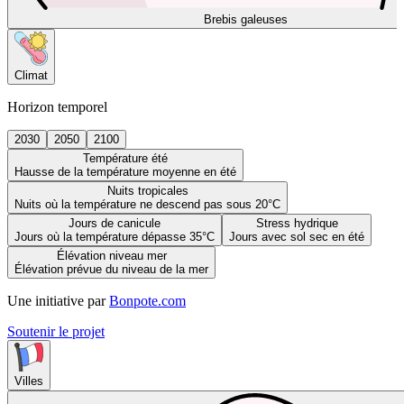
Brebis galeuses
Climat
Horizon temporel
2030
2050
2100
Température été
Hausse de la température moyenne en été
Nuits tropicales
Nuits où la température ne descend pas sous 20°C
Jours de canicule
Stress hydrique
Jours où la température dépasse 35°C
Jours avec sol sec en été
Élévation niveau mer
Élévation prévue du niveau de la mer
Une initiative par
Bonpote.com
Soutenir le projet
Villes