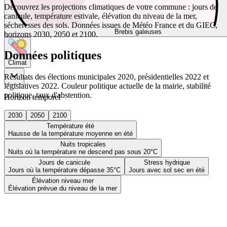
Découvrez les projections climatiques de votre commune : jours de
canicule, température estivale, élévation du niveau de la mer,
sécheresses des sols. Données issues de Météo France et du GIEC,
Brebis galeuses
horizons 2030, 2050 et 2100.
Données politiques
Climat
Résultats des élections municipales 2020, présidentielles 2022 et
législatives 2022. Couleur politique actuelle de la mairie, stabilité
politique, taux d'abstention.
Horizon temporel
2030
2050
2100
Température été
Hausse de la température moyenne en été
Nuits tropicales
Nuits où la température ne descend pas sous 20°C
Jours de canicule
Stress hydrique
Jours où la température dépasse 35°C
Jours avec sol sec en été
Élévation niveau mer
Élévation prévue du niveau de la mer