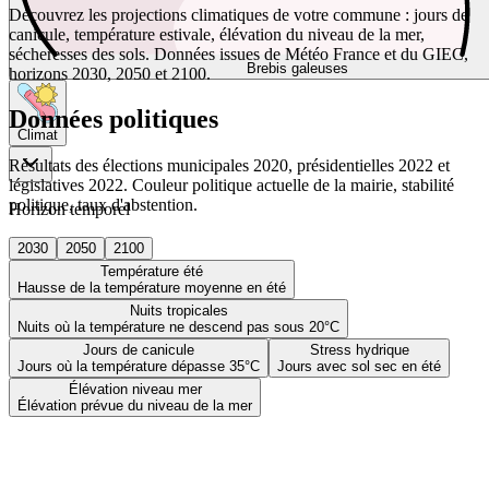
Découvrez les projections climatiques de votre commune : jours de
canicule, température estivale, élévation du niveau de la mer,
sécheresses des sols. Données issues de Météo France et du GIEC,
Brebis galeuses
horizons 2030, 2050 et 2100.
Données politiques
Climat
Résultats des élections municipales 2020, présidentielles 2022 et
législatives 2022. Couleur politique actuelle de la mairie, stabilité
politique, taux d'abstention.
Horizon temporel
2030
2050
2100
Température été
Hausse de la température moyenne en été
Nuits tropicales
Nuits où la température ne descend pas sous 20°C
Jours de canicule
Stress hydrique
Jours où la température dépasse 35°C
Jours avec sol sec en été
Élévation niveau mer
Élévation prévue du niveau de la mer