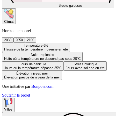
Brebis galeuses
Climat
Horizon temporel
2030
2050
2100
Température été
Hausse de la température moyenne en été
Nuits tropicales
Nuits où la température ne descend pas sous 20°C
Jours de canicule
Stress hydrique
Jours où la température dépasse 35°C
Jours avec sol sec en été
Élévation niveau mer
Élévation prévue du niveau de la mer
Une initiative par
Bonpote.com
Soutenir le projet
Villes