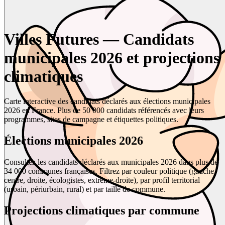
Villes Futures — Candidats
municipales 2026 et projections
climatiques
Carte interactive des candidats déclarés aux élections municipales
2026 en France. Plus de 50 000 candidats référencés avec leurs
programmes, sites de campagne et étiquettes politiques.
Élections municipales 2026
Consultez les candidats déclarés aux municipales 2026 dans plus de
34 000 communes françaises. Filtrez par couleur politique (gauche,
centre, droite, écologistes, extrême-droite), par profil territorial
(urbain, périurbain, rural) et par taille de commune.
Projections climatiques par commune