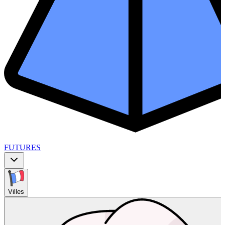
FUTURES
Villes