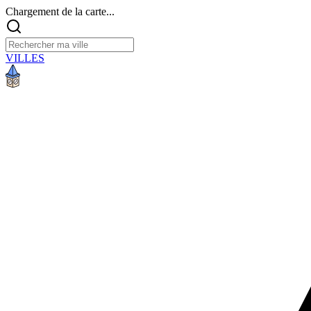
Chargement de la carte...
VILLES