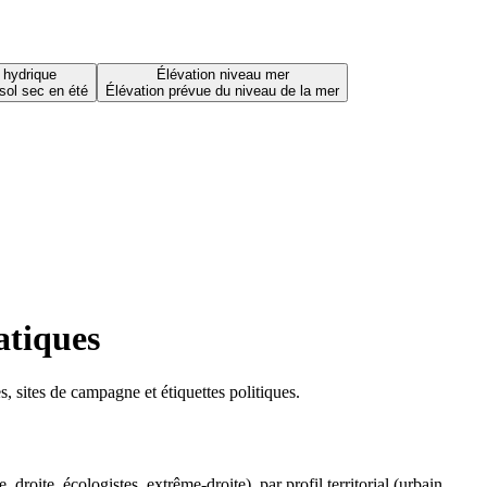
 hydrique
Élévation niveau mer
sol sec en été
Élévation prévue du niveau de la mer
atiques
 sites de campagne et étiquettes politiques.
oite, écologistes, extrême-droite), par profil territorial (urbain,