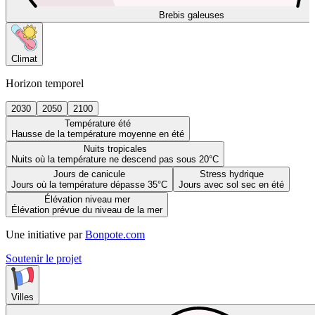
Brebis galeuses
Climat
Horizon temporel
2030
2050
2100
Température été
Hausse de la température moyenne en été
Nuits tropicales
Nuits où la température ne descend pas sous 20°C
Jours de canicule
Stress hydrique
Jours où la température dépasse 35°C
Jours avec sol sec en été
Élévation niveau mer
Élévation prévue du niveau de la mer
Une initiative par
Bonpote.com
Soutenir le projet
Villes