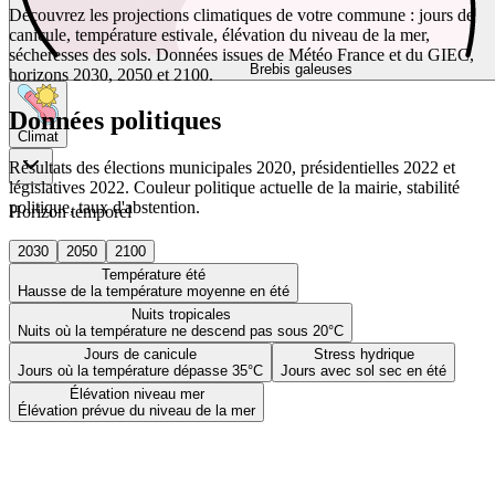
Découvrez les projections climatiques de votre commune : jours de
canicule, température estivale, élévation du niveau de la mer,
sécheresses des sols. Données issues de Météo France et du GIEC,
Brebis galeuses
horizons 2030, 2050 et 2100.
Données politiques
Climat
Résultats des élections municipales 2020, présidentielles 2022 et
législatives 2022. Couleur politique actuelle de la mairie, stabilité
politique, taux d'abstention.
Horizon temporel
2030
2050
2100
Température été
Hausse de la température moyenne en été
Nuits tropicales
Nuits où la température ne descend pas sous 20°C
Jours de canicule
Stress hydrique
Jours où la température dépasse 35°C
Jours avec sol sec en été
Élévation niveau mer
Élévation prévue du niveau de la mer