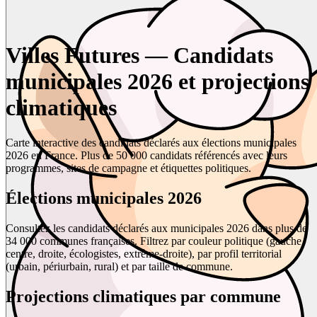
Villes Futures — Candidats
municipales 2026 et projections
climatiques
Carte interactive des candidats déclarés aux élections municipales
2026 en France. Plus de 50 000 candidats référencés avec leurs
programmes, sites de campagne et étiquettes politiques.
Élections municipales 2026
Consultez les candidats déclarés aux municipales 2026 dans plus de
34 000 communes françaises. Filtrez par couleur politique (gauche,
centre, droite, écologistes, extrême-droite), par profil territorial
(urbain, périurbain, rural) et par taille de commune.
Projections climatiques par commune