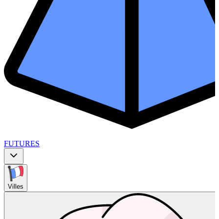
FUTURES
Villes