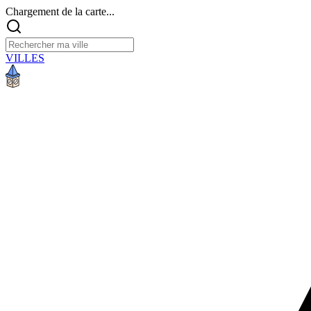
Chargement de la carte...
VILLES