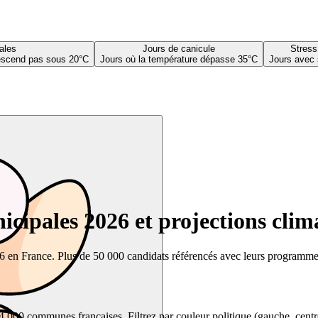
ales
Jours de canicule
Stress
descend pas sous 20°C
Jours où la température dépasse 35°C
Jours avec 
cipales 2026 et projections clim
26 en France. Plus de 50 000 candidats référencés avec leurs programmes,
00 communes françaises. Filtrez par couleur politique (gauche, centre, dr