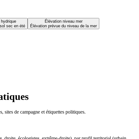
 hydrique
Élévation niveau mer
sol sec en été
Élévation prévue du niveau de la mer
atiques
 sites de campagne et étiquettes politiques.
oite, écologistes, extrême-droite), par profil territorial (urbain,