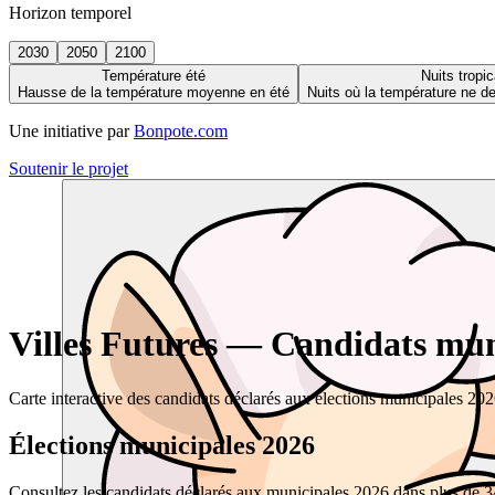
Horizon temporel
2030
2050
2100
Température été
Nuits tropic
Hausse de la température moyenne en été
Nuits où la température ne 
Une initiative par
Bonpote.com
Soutenir le projet
Villes Futures — Candidats muni
Carte interactive des candidats déclarés aux élections municipales 20
Élections municipales 2026
Consultez les candidats déclarés aux municipales 2026 dans plus de 34 0