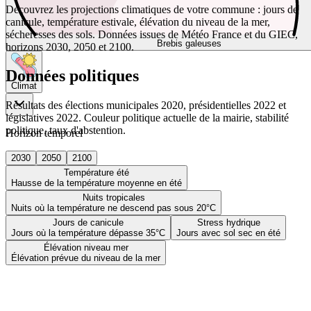
Découvrez les projections climatiques de votre commune : jours de
canicule, température estivale, élévation du niveau de la mer,
sécheresses des sols. Données issues de Météo France et du GIEC,
Brebis galeuses
horizons 2030, 2050 et 2100.
Données politiques
Climat
Résultats des élections municipales 2020, présidentielles 2022 et
législatives 2022. Couleur politique actuelle de la mairie, stabilité
politique, taux d'abstention.
Horizon temporel
2030
2050
2100
Température été
Hausse de la température moyenne en été
Nuits tropicales
Nuits où la température ne descend pas sous 20°C
Jours de canicule
Stress hydrique
Jours où la température dépasse 35°C
Jours avec sol sec en été
Élévation niveau mer
Élévation prévue du niveau de la mer