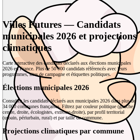
Villes Futures — Candidats
municipales 2026 et projections
climatiques
Carte interactive des candidats déclarés aux élections municipales
2026 en France. Plus de 50 000 candidats référencés avec leurs
programmes, sites de campagne et étiquettes politiques.
Élections municipales 2026
Consultez les candidats déclarés aux municipales 2026 dans plus de
34 000 communes françaises. Filtrez par couleur politique (gauche,
centre, droite, écologistes, extrême-droite), par profil territorial
(urbain, périurbain, rural) et par taille de commune.
Projections climatiques par commune