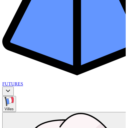
FUTURES
Villes