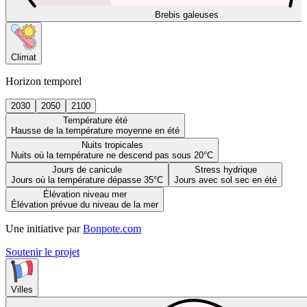
Brebis galeuses
Climat
Horizon temporel
2030
2050
2100
Température été
Hausse de la température moyenne en été
Nuits tropicales
Nuits où la température ne descend pas sous 20°C
Jours de canicule
Stress hydrique
Jours où la température dépasse 35°C
Jours avec sol sec en été
Élévation niveau mer
Élévation prévue du niveau de la mer
Une initiative par
Bonpote.com
Soutenir le projet
Villes