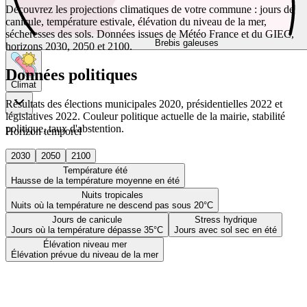
Découvrez les projections climatiques de votre commune : jours de
canicule, température estivale, élévation du niveau de la mer,
sécheresses des sols. Données issues de Météo France et du GIEC,
Brebis galeuses
horizons 2030, 2050 et 2100.
Données politiques
Climat
Résultats des élections municipales 2020, présidentielles 2022 et
législatives 2022. Couleur politique actuelle de la mairie, stabilité
politique, taux d'abstention.
Horizon temporel
2030
2050
2100
Température été
Hausse de la température moyenne en été
Nuits tropicales
Nuits où la température ne descend pas sous 20°C
Jours de canicule
Stress hydrique
Jours où la température dépasse 35°C
Jours avec sol sec en été
Élévation niveau mer
Élévation prévue du niveau de la mer