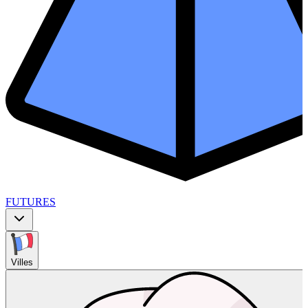
FUTURES
Villes