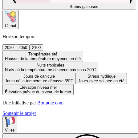
Brebis galeuses
Climat
Horizon temporel
2030
2050
2100
Température été
Hausse de la température moyenne en été
Nuits tropicales
Nuits où la température ne descend pas sous 20°C
Jours de canicule
Stress hydrique
Jours où la température dépasse 35°C
Jours avec sol sec en été
Élévation niveau mer
Élévation prévue du niveau de la mer
Une initiative par
Bonpote.com
Soutenir le projet
Villes