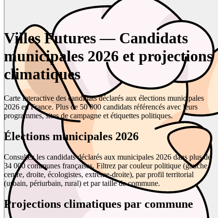
Villes Futures — Candidats
municipales 2026 et projections
climatiques
Carte interactive des candidats déclarés aux élections municipales
2026 en France. Plus de 50 000 candidats référencés avec leurs
programmes, sites de campagne et étiquettes politiques.
Élections municipales 2026
Consultez les candidats déclarés aux municipales 2026 dans plus de
34 000 communes françaises. Filtrez par couleur politique (gauche,
centre, droite, écologistes, extrême-droite), par profil territorial
(urbain, périurbain, rural) et par taille de commune.
Projections climatiques par commune