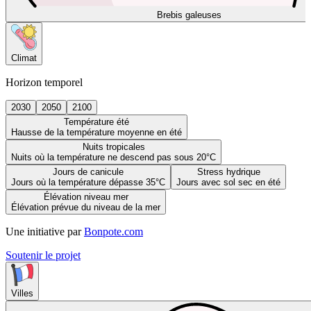
Brebis galeuses
Climat
Horizon temporel
2030
2050
2100
Température été
Hausse de la température moyenne en été
Nuits tropicales
Nuits où la température ne descend pas sous 20°C
Jours de canicule
Stress hydrique
Jours où la température dépasse 35°C
Jours avec sol sec en été
Élévation niveau mer
Élévation prévue du niveau de la mer
Une initiative par
Bonpote.com
Soutenir le projet
Villes