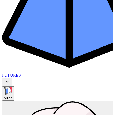
FUTURES
Villes