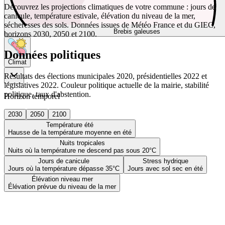
Découvrez les projections climatiques de votre commune : jours de
canicule, température estivale, élévation du niveau de la mer,
sécheresses des sols. Données issues de Météo France et du GIEC,
Brebis galeuses
horizons 2030, 2050 et 2100.
Données politiques
Climat
Résultats des élections municipales 2020, présidentielles 2022 et
législatives 2022. Couleur politique actuelle de la mairie, stabilité
politique, taux d'abstention.
Horizon temporel
2030
2050
2100
Température été
Hausse de la température moyenne en été
Nuits tropicales
Nuits où la température ne descend pas sous 20°C
Jours de canicule
Stress hydrique
Jours où la température dépasse 35°C
Jours avec sol sec en été
Élévation niveau mer
Élévation prévue du niveau de la mer