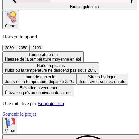
Brebis galeuses
Climat
Horizon temporel
2030
2050
2100
Température été
Hausse de la température moyenne en été
Nuits tropicales
Nuits où la température ne descend pas sous 20°C
Jours de canicule
Stress hydrique
Jours où la température dépasse 35°C
Jours avec sol sec en été
Élévation niveau mer
Élévation prévue du niveau de la mer
Une initiative par
Bonpote.com
Soutenir le projet
Villes