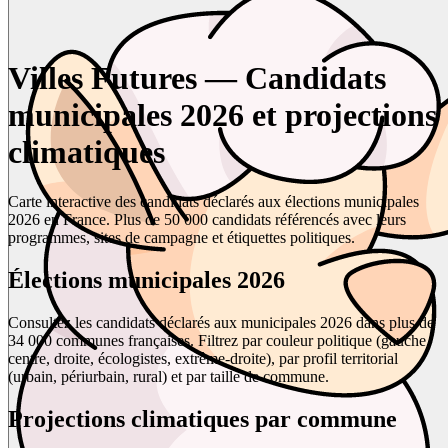
Villes Futures — Candidats
municipales 2026 et projections
climatiques
Carte interactive des candidats déclarés aux élections municipales
2026 en France. Plus de 50 000 candidats référencés avec leurs
programmes, sites de campagne et étiquettes politiques.
Élections municipales 2026
Consultez les candidats déclarés aux municipales 2026 dans plus de
34 000 communes françaises. Filtrez par couleur politique (gauche,
centre, droite, écologistes, extrême-droite), par profil territorial
(urbain, périurbain, rural) et par taille de commune.
Projections climatiques par commune