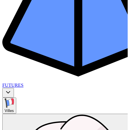
FUTURES
Villes