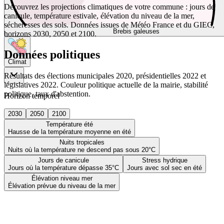
Découvrez les projections climatiques de votre commune : jours de
canicule, température estivale, élévation du niveau de la mer,
sécheresses des sols. Données issues de Météo France et du GIEC,
Brebis galeuses
horizons 2030, 2050 et 2100.
Données politiques
Climat
Résultats des élections municipales 2020, présidentielles 2022 et
législatives 2022. Couleur politique actuelle de la mairie, stabilité
politique, taux d'abstention.
Horizon temporel
2030
2050
2100
Température été
Hausse de la température moyenne en été
Nuits tropicales
Nuits où la température ne descend pas sous 20°C
Jours de canicule
Stress hydrique
Jours où la température dépasse 35°C
Jours avec sol sec en été
Élévation niveau mer
Élévation prévue du niveau de la mer