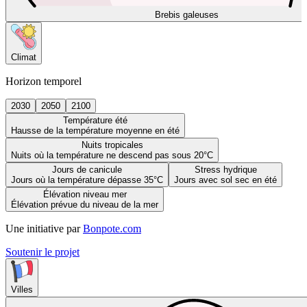
Brebis galeuses
Climat
Horizon temporel
2030
2050
2100
Température été
Hausse de la température moyenne en été
Nuits tropicales
Nuits où la température ne descend pas sous 20°C
Jours de canicule
Stress hydrique
Jours où la température dépasse 35°C
Jours avec sol sec en été
Élévation niveau mer
Élévation prévue du niveau de la mer
Une initiative par
Bonpote.com
Soutenir le projet
Villes