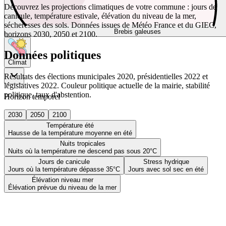
Découvrez les projections climatiques de votre commune : jours de
canicule, température estivale, élévation du niveau de la mer,
sécheresses des sols. Données issues de Météo France et du GIEC,
Brebis galeuses
horizons 2030, 2050 et 2100.
Données politiques
Climat
Résultats des élections municipales 2020, présidentielles 2022 et
législatives 2022. Couleur politique actuelle de la mairie, stabilité
politique, taux d'abstention.
Horizon temporel
2030
2050
2100
Température été
Hausse de la température moyenne en été
Nuits tropicales
Nuits où la température ne descend pas sous 20°C
Jours de canicule
Stress hydrique
Jours où la température dépasse 35°C
Jours avec sol sec en été
Élévation niveau mer
Élévation prévue du niveau de la mer