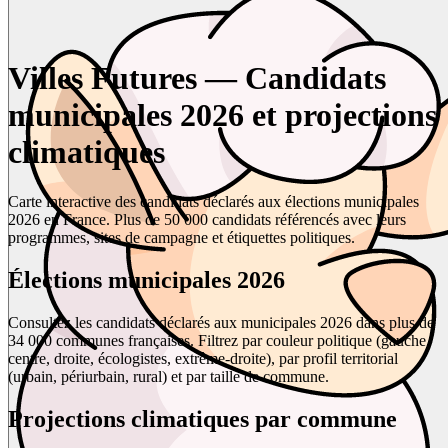
Villes Futures — Candidats
municipales 2026 et projections
climatiques
Carte interactive des candidats déclarés aux élections municipales
2026 en France. Plus de 50 000 candidats référencés avec leurs
programmes, sites de campagne et étiquettes politiques.
Élections municipales 2026
Consultez les candidats déclarés aux municipales 2026 dans plus de
34 000 communes françaises. Filtrez par couleur politique (gauche,
centre, droite, écologistes, extrême-droite), par profil territorial
(urbain, périurbain, rural) et par taille de commune.
Projections climatiques par commune