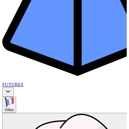
FUTURES
Villes