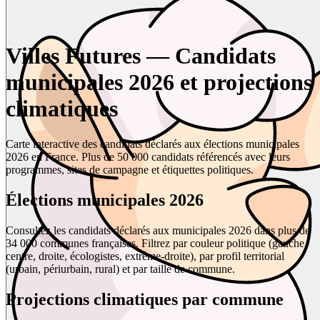
Villes Futures — Candidats
municipales 2026 et projections
climatiques
Carte interactive des candidats déclarés aux élections municipales
2026 en France. Plus de 50 000 candidats référencés avec leurs
programmes, sites de campagne et étiquettes politiques.
Élections municipales 2026
Consultez les candidats déclarés aux municipales 2026 dans plus de
34 000 communes françaises. Filtrez par couleur politique (gauche,
centre, droite, écologistes, extrême-droite), par profil territorial
(urbain, périurbain, rural) et par taille de commune.
Projections climatiques par commune