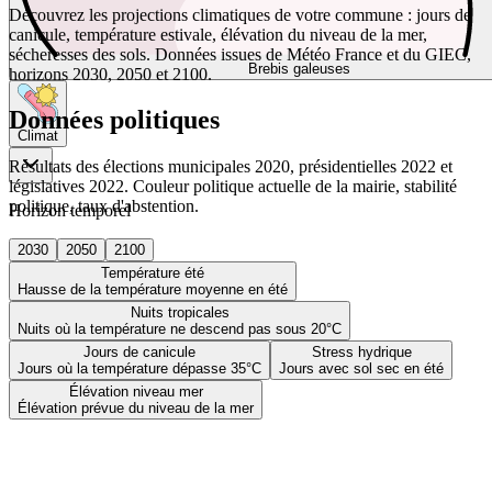
Découvrez les projections climatiques de votre commune : jours de
canicule, température estivale, élévation du niveau de la mer,
sécheresses des sols. Données issues de Météo France et du GIEC,
Brebis galeuses
horizons 2030, 2050 et 2100.
Données politiques
Climat
Résultats des élections municipales 2020, présidentielles 2022 et
législatives 2022. Couleur politique actuelle de la mairie, stabilité
politique, taux d'abstention.
Horizon temporel
2030
2050
2100
Température été
Hausse de la température moyenne en été
Nuits tropicales
Nuits où la température ne descend pas sous 20°C
Jours de canicule
Stress hydrique
Jours où la température dépasse 35°C
Jours avec sol sec en été
Élévation niveau mer
Élévation prévue du niveau de la mer