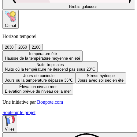
Brebis galeuses
Climat
Horizon temporel
2030
2050
2100
Température été
Hausse de la température moyenne en été
Nuits tropicales
Nuits où la température ne descend pas sous 20°C
Jours de canicule
Stress hydrique
Jours où la température dépasse 35°C
Jours avec sol sec en été
Élévation niveau mer
Élévation prévue du niveau de la mer
Une initiative par
Bonpote.com
Soutenir le projet
Villes