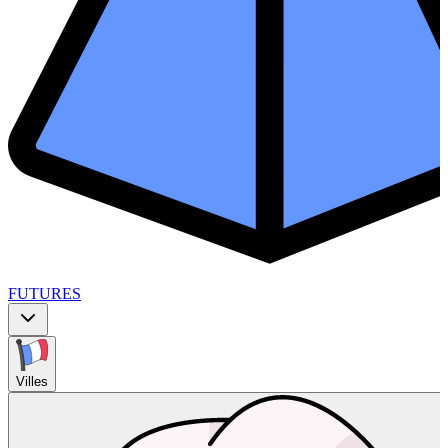
FUTURES
Villes