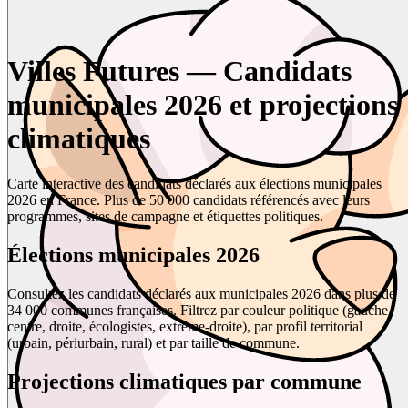
Villes Futures — Candidats
municipales 2026 et projections
climatiques
Carte interactive des candidats déclarés aux élections municipales
2026 en France. Plus de 50 000 candidats référencés avec leurs
programmes, sites de campagne et étiquettes politiques.
Élections municipales 2026
Consultez les candidats déclarés aux municipales 2026 dans plus de
34 000 communes françaises. Filtrez par couleur politique (gauche,
centre, droite, écologistes, extrême-droite), par profil territorial
(urbain, périurbain, rural) et par taille de commune.
Projections climatiques par commune