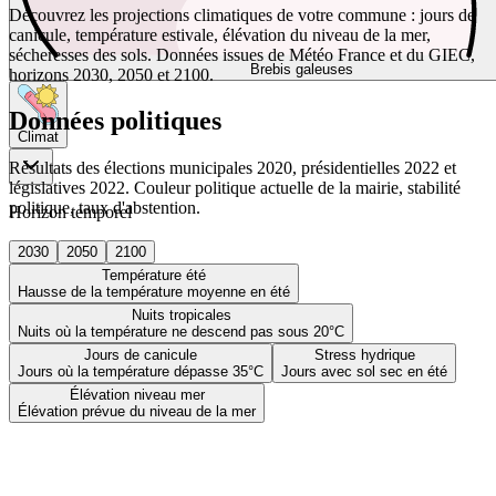
Découvrez les projections climatiques de votre commune : jours de
canicule, température estivale, élévation du niveau de la mer,
sécheresses des sols. Données issues de Météo France et du GIEC,
Brebis galeuses
horizons 2030, 2050 et 2100.
Données politiques
Climat
Résultats des élections municipales 2020, présidentielles 2022 et
législatives 2022. Couleur politique actuelle de la mairie, stabilité
politique, taux d'abstention.
Horizon temporel
2030
2050
2100
Température été
Hausse de la température moyenne en été
Nuits tropicales
Nuits où la température ne descend pas sous 20°C
Jours de canicule
Stress hydrique
Jours où la température dépasse 35°C
Jours avec sol sec en été
Élévation niveau mer
Élévation prévue du niveau de la mer