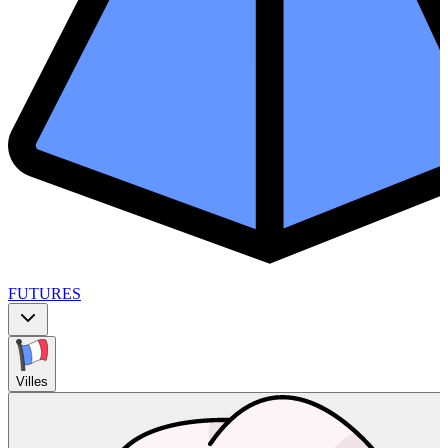
FUTURES
Villes