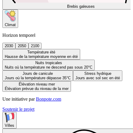
Brebis galeuses
Climat
Horizon temporel
2030
2050
2100
Température été
Hausse de la température moyenne en été
Nuits tropicales
Nuits où la température ne descend pas sous 20°C
Jours de canicule
Stress hydrique
Jours où la température dépasse 35°C
Jours avec sol sec en été
Élévation niveau mer
Élévation prévue du niveau de la mer
Une initiative par
Bonpote.com
Soutenir le projet
Villes